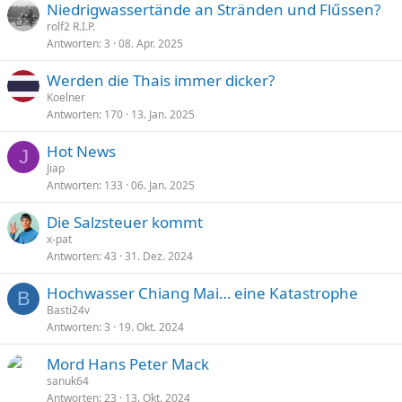
Niedrigwassertände an Stränden und Flűssen?
rolf2 R.I.P.
Antworten
3
08. Apr. 2025
Werden die Thais immer dicker?
Koelner
Antworten
170
13. Jan. 2025
Hot News
J
Jiap
Antworten
133
06. Jan. 2025
Die Salzsteuer kommt
x-pat
Antworten
43
31. Dez. 2024
Hochwasser Chiang Mai… eine Katastrophe
B
Basti24v
Antworten
3
19. Okt. 2024
Mord Hans Peter Mack
sanuk64
Antworten
23
13. Okt. 2024