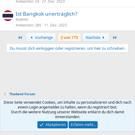
Antworten
24
27. Dez. 2023
Ist Bangkok unerträglich?
Koelner
Antworten
285
11. Dez. 2023
Erste
Letzte
Vorherige
2 von 173
Nächste
Du musst dich einloggen oder registrieren, um hier zu schreiben.
Thailand Forum
Diese Seite verwendet Cookies, um Inhalte zu personalisieren und dich nach
Default style
Deutsch (Du)
einem Login angemeldet zu halten, wenn du registriert bist.
Durch die weitere Nutzung unserer Webseite erklärst du dich damit
Nutzungsbedingungen
Datenschutz
Hilfe und Impressum
R
einverstanden.
S
S
Akzeptieren
Erfahre mehr…
®
Community platform by XenForo
© 2010-2026 XenForo Ltd.