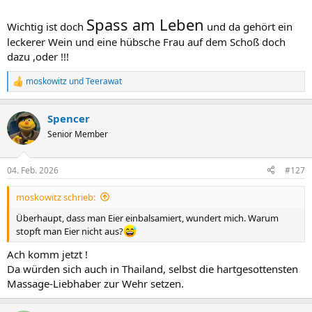
Spass am Leben
Wichtig ist doch
und da gehört ein
leckerer Wein und eine hübsche Frau auf dem Schoß doch
dazu ,oder !!!
moskowitz
und
Teerawat
R
e
a
Spencer
k
t
Senior Member
i
o
n
04. Feb. 2026
#127
e
n
moskowitz schrieb:
:
Überhaupt, dass man Eier einbalsamiert, wundert mich. Warum
stopft man Eier nicht aus?
Ach komm jetzt !
Da würden sich auch in Thailand, selbst die hartgesottensten
Massage-Liebhaber zur Wehr setzen.