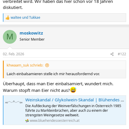
verbreitet wird. Wir haben das hier schon vor 18 Jahren
diskutiert.
waltee
und
Tukkae
R
e
a
moskowitz
k
M
t
Senior Member
i
o
n
02. Feb. 2026
#122
e
n
khwaam_suk schrieb:
:
Laich einbalsamieren stelle ich mir herausfordernd vor.
Überhaupt, dass man Eier einbalsamiert, wundert mich.
Warum stopft man Eier nicht aus?
Weinskandal / Glykolwein-Skandal | Blühendes Österreich
Die Aufdeckung der Weinverfälschungen in Österreich 1985
führte zu Markteinbrüchen, aber auch zu einem der
strengsten Weingesetze weltweit.
www.bluehendesoesterreich.at