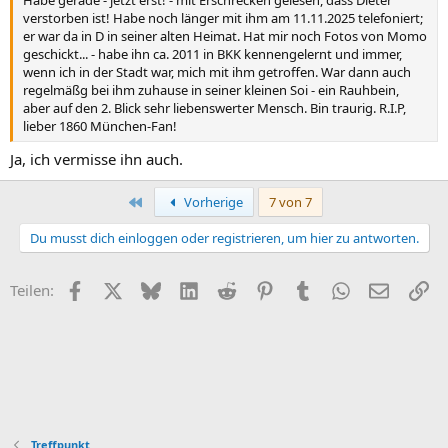
verstorben ist! Habe noch länger mit ihm am 11.11.2025 telefoniert;
er war da in D in seiner alten Heimat. Hat mir noch Fotos von Momo
geschickt... - habe ihn ca. 2011 in BKK kennengelernt und immer,
wenn ich in der Stadt war, mich mit ihm getroffen. War dann auch
regelmäßg bei ihm zuhause in seiner kleinen Soi - ein Rauhbein,
aber auf den 2. Blick sehr liebenswerter Mensch. Bin traurig. R.I.P,
lieber 1860 München-Fan!
Ja, ich vermisse ihn auch.
Erste
Vorherige
7 von 7
Du musst dich einloggen oder registrieren, um hier zu antworten.
Facebook
X (Twitter)
Bluesky
LinkedIn
Reddit
Pinterest
Tumblr
WhatsApp
E-Mail
Li
Teilen:
Treffpunkt