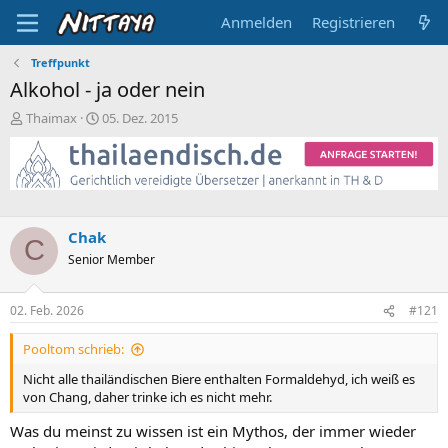
Anmelden
Registrieren
Treffpunkt
Alkohol - ja oder nein
E
E
Thaimax
05. Dez. 2015
r
r
s
s
t
t
e
e
l
l
l
l
Chak
e
t
C
Senior Member
r
a
m
02. Feb. 2026
#121
Pooltom schrieb:
Nicht alle thailändischen Biere enthalten Formaldehyd, ich weiß es
von Chang, daher trinke ich es nicht mehr.
Was du meinst zu wissen ist ein Mythos, der immer wieder