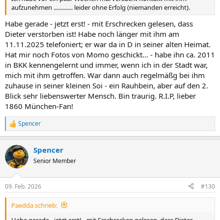
aufzunehmen ............. leider ohne Erfolg (niemanden erreicht).
Habe gerade - jetzt erst! - mit Erschrecken gelesen, dass
Dieter verstorben ist! Habe noch länger mit ihm am
11.11.2025 telefoniert; er war da in D in seiner alten Heimat.
Hat mir noch Fotos von Momo geschickt... - habe ihn ca. 2011
in BKK kennengelernt und immer, wenn ich in der Stadt war,
mich mit ihm getroffen. War dann auch regelmäßg bei ihm
zuhause in seiner kleinen Soi - ein Rauhbein, aber auf den 2.
Blick sehr liebenswerter Mensch. Bin traurig. R.I.P, lieber
1860 München-Fan!
Spencer
R
e
a
Spencer
k
t
Senior Member
i
o
n
09. Feb. 2026
#130
e
n
Paedda schrieb:
:
Habe gerade - jetzt erst! - mit Erschrecken gelesen, dass Dieter