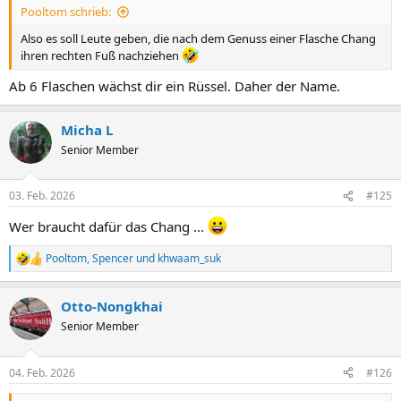
Pooltom schrieb:
Also es soll Leute geben, die nach dem Genuss einer Flasche Chang
ihren rechten Fuß nachziehen
Ab 6 Flaschen wächst dir ein Rüssel. Daher der Name.
Micha L
Senior Member
03. Feb. 2026
#125
Wer braucht dafür das Chang ...
Pooltom
,
Spencer
und
khwaam_suk
R
e
a
Otto-Nongkhai
k
t
Senior Member
i
o
n
04. Feb. 2026
#126
e
n