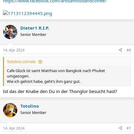
https://www.facebook.com/artisanfoodandcoffee/
Dieter1 R.I.P.
Senior Member
14. Apr. 2024
#6
Totolino schrieb:
Cafe Glück ist samt Matthias von Bangkok nach Phuket
umgezogen.
Wie ich gehört habe, geht’s ihm ganz gut.
Ist das der Knabe den Du in der Thonglor besucht hast?
Totolino
Senior Member
14. Apr. 2024
#7