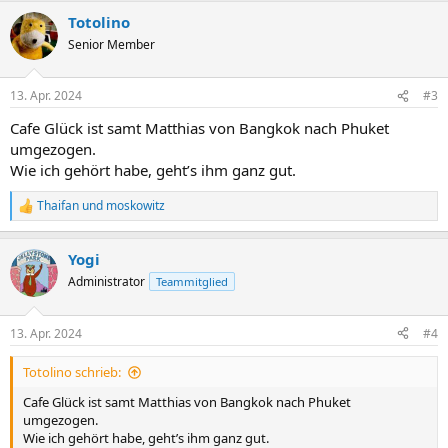
Totolino
Senior Member
13. Apr. 2024
#3
Cafe Glück ist samt Matthias von Bangkok nach Phuket
umgezogen.
Wie ich gehört habe, geht’s ihm ganz gut.
Thaifan
und
moskowitz
R
e
a
Yogi
k
t
Administrator
Teammitglied
i
o
n
13. Apr. 2024
#4
e
n
Totolino schrieb:
:
Cafe Glück ist samt Matthias von Bangkok nach Phuket
umgezogen.
Wie ich gehört habe, geht’s ihm ganz gut.