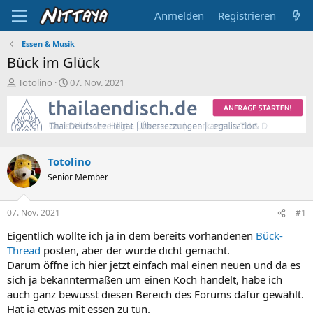
Anmelden
Registrieren
Essen & Musik
Bück im Glück
E
E
Totolino
07. Nov. 2021
r
r
s
s
t
t
e
e
l
l
l
l
Totolino
e
t
Senior Member
r
a
m
07. Nov. 2021
#1
Eigentlich wollte ich ja in dem bereits vorhandenen
Bück-
Thread
posten, aber der wurde dicht gemacht.
Darum öffne ich hier jetzt einfach mal einen neuen und da es
sich ja bekanntermaßen um einen Koch handelt, habe ich
auch ganz bewusst diesen Bereich des Forums dafür gewählt.
Hat ja etwas mit essen zu tun.