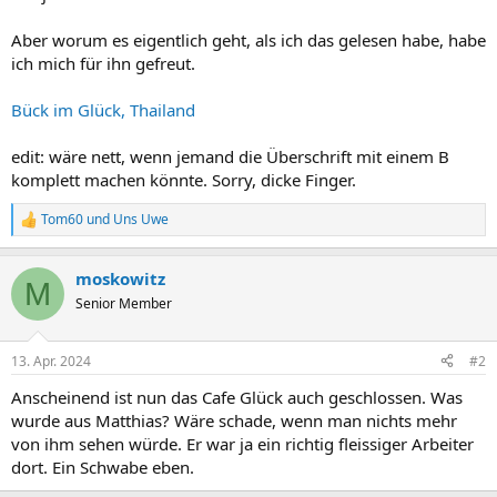
Aber worum es eigentlich geht, als ich das gelesen habe, habe
ich mich für ihn gefreut.
Bück im Glück, Thailand
edit: wäre nett, wenn jemand die Überschrift mit einem B
komplett machen könnte. Sorry, dicke Finger.
Tom60
und
Uns Uwe
R
e
a
moskowitz
k
M
t
Senior Member
i
o
n
13. Apr. 2024
#2
e
n
Anscheinend ist nun das Cafe Glück auch geschlossen. Was
:
wurde aus Matthias? Wäre schade, wenn man nichts mehr
von ihm sehen würde. Er war ja ein richtig fleissiger Arbeiter
dort. Ein Schwabe eben.