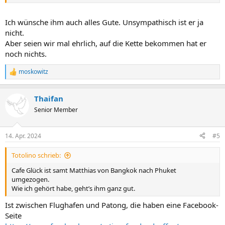
Ich wünsche ihm auch alles Gute. Unsympathisch ist er ja
nicht.
Aber seien wir mal ehrlich, auf die Kette bekommen hat er
noch nichts.
moskowitz
R
e
a
Thaifan
k
t
Senior Member
i
o
n
14. Apr. 2024
#5
e
n
Totolino schrieb:
:
Cafe Glück ist samt Matthias von Bangkok nach Phuket
umgezogen.
Wie ich gehört habe, geht’s ihm ganz gut.
Ist zwischen Flughafen und Patong, die haben eine Facebook-
Seite