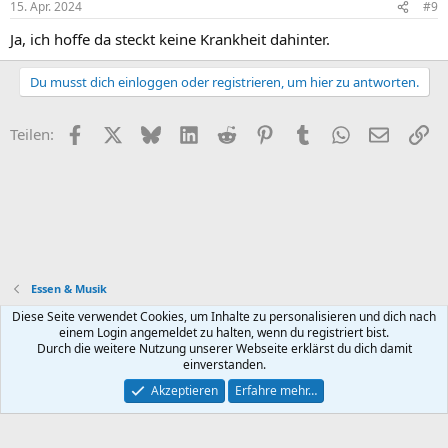
15. Apr. 2024
#9
Ja, ich hoffe da steckt keine Krankheit dahinter.
Du musst dich einloggen oder registrieren, um hier zu antworten.
Facebook
X (Twitter)
Bluesky
LinkedIn
Reddit
Pinterest
Tumblr
WhatsApp
E-Mail
Li
Teilen:
Essen & Musik
Diese Seite verwendet Cookies, um Inhalte zu personalisieren und dich nach
Default style
Deutsch (Du)
einem Login angemeldet zu halten, wenn du registriert bist.
Durch die weitere Nutzung unserer Webseite erklärst du dich damit
Nutzungsbedingungen
Datenschutz
Hilfe und Impressum
R
einverstanden.
S
S
Akzeptieren
Erfahre mehr…
®
Community platform by XenForo
© 2010-2026 XenForo Ltd.