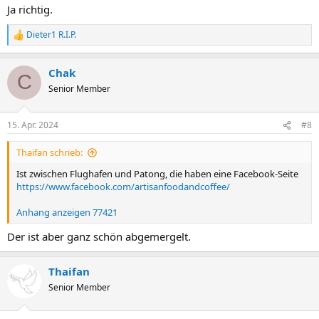
Ja richtig.
Dieter1 R.I.P.
R
e
a
Chak
k
C
t
Senior Member
i
o
n
15. Apr. 2024
#8
e
n
Thaifan schrieb:
:
Ist zwischen Flughafen und Patong, die haben eine Facebook-Seite
https://www.facebook.com/artisanfoodandcoffee/
Anhang anzeigen 77421
Der ist aber ganz schön abgemergelt.
Thaifan
Senior Member