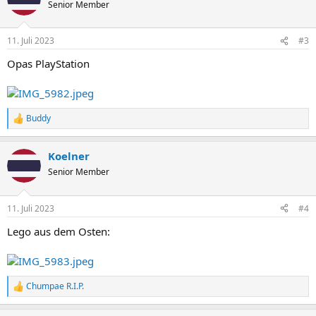
t
Senior Member
i
o
n
11. Juli 2023
#3
e
n
Opas PlayStation
:
Buddy
R
e
a
Koelner
k
t
Senior Member
i
o
n
11. Juli 2023
#4
e
n
Lego aus dem Osten:
:
Chumpae R.I.P.
R
e
a