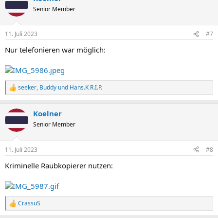
t
Senior Member
i
o
n
11. Juli 2023
#7
e
n
Nur telefonieren war möglich:
:
seeker
,
Buddy
und
Hans.K R.I.P.
R
e
a
Koelner
k
t
Senior Member
i
o
n
11. Juli 2023
#8
e
n
Kriminelle Raubkopierer nutzen:
:
CrassuS
R
e