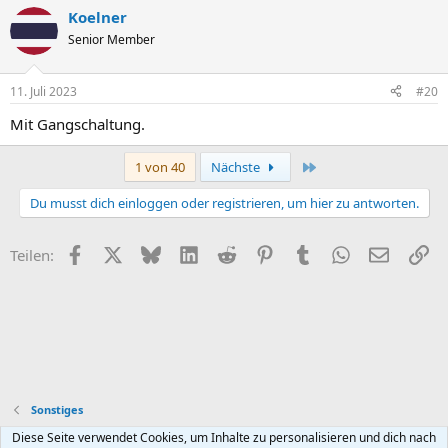
a
Koelner
k
t
Senior Member
i
o
n
11. Juli 2023
#20
e
n
Mit Gangschaltung.
:
Letzte
1 von 40
Nächste
Du musst dich einloggen oder registrieren, um hier zu antworten.
Facebook
X (Twitter)
Bluesky
LinkedIn
Reddit
Pinterest
Tumblr
WhatsApp
E-Mail
Li
Teilen:
Sonstiges
Diese Seite verwendet Cookies, um Inhalte zu personalisieren und dich nach