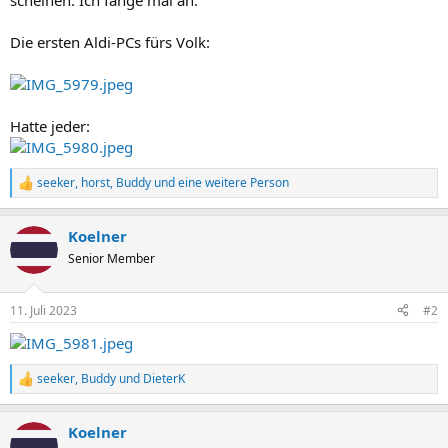
scheinen. Ich fange mal an:
Die ersten Aldi-PCs fürs Volk:
Hatte jeder:
seeker
,
horst
,
Buddy
und eine weitere Person
R
e
a
Koelner
k
t
Senior Member
i
o
n
11. Juli 2023
#2
e
n
:
seeker
,
Buddy
und
DieterK
R
e
a
Koelner
k