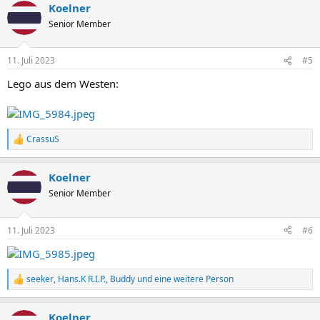
Koelner
k
t
Senior Member
i
o
n
11. Juli 2023
#5
e
n
Lego aus dem Westen:
:
CrassuS
R
e
a
Koelner
k
t
Senior Member
i
o
n
11. Juli 2023
#6
e
n
:
seeker
,
Hans.K R.I.P.
,
Buddy
und eine weitere Person
R
e
a
Koelner
k