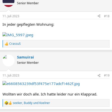
t
Senior Member
i
o
n
11. Juli 2023
#18
e
n
In jeder gepflegten Wohnung:
:
CrassuS
R
e
a
Samuirai
k
t
Senior Member
i
o
n
11. Juli 2023
#19
e
n
:
Wollten wir doch alle. Ich hatte leider nur ein Klapprad.
seeker
,
Buddy
und
Koelner
R
e