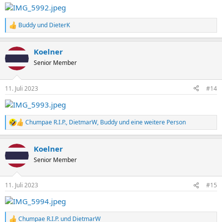
n
:
Buddy
und
DieterK
R
e
a
Koelner
k
t
Senior Member
i
o
n
11. Juli 2023
#14
e
n
:
Chumpae R.I.P.
,
DietmarW
,
Buddy
und eine weitere Person
R
e
a
Koelner
k
t
Senior Member
i
o
n
11. Juli 2023
#15
e
n
:
Chumpae R.I.P.
und
DietmarW