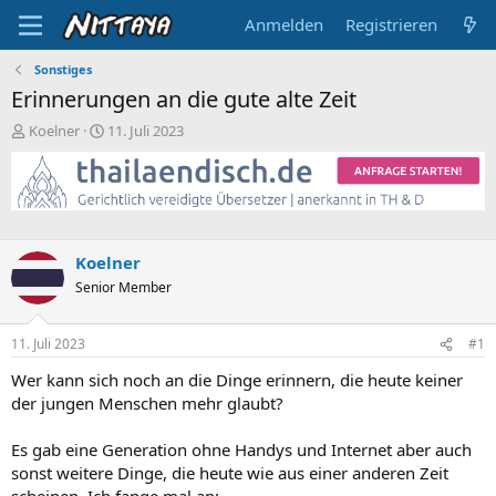
Anmelden
Registrieren
Sonstiges
Erinnerungen an die gute alte Zeit
E
E
Koelner
11. Juli 2023
r
r
s
s
t
t
e
e
l
l
l
l
Koelner
e
t
Senior Member
r
a
m
11. Juli 2023
#1
Wer kann sich noch an die Dinge erinnern, die heute keiner
der jungen Menschen mehr glaubt?
Es gab eine Generation ohne Handys und Internet aber auch
sonst weitere Dinge, die heute wie aus einer anderen Zeit