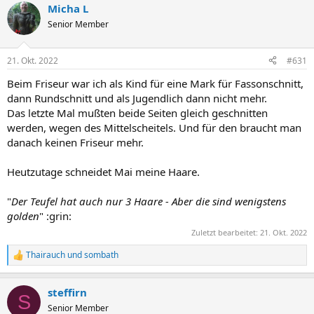
Micha L
Senior Member
21. Okt. 2022
#631
Beim Friseur war ich als Kind für eine Mark für Fassonschnitt,
dann Rundschnitt und als Jugendlich dann nicht mehr.
Das letzte Mal mußten beide Seiten gleich geschnitten
werden, wegen des Mittelscheitels. Und für den braucht man
danach keinen Friseur mehr.
Heutzutage schneidet Mai meine Haare.
"
Der Teufel hat auch nur 3 Haare - Aber die sind wenigstens
golden
" :grin:
Zuletzt bearbeitet:
21. Okt. 2022
Thairauch
und
sombath
R
e
a
steffirn
k
S
t
Senior Member