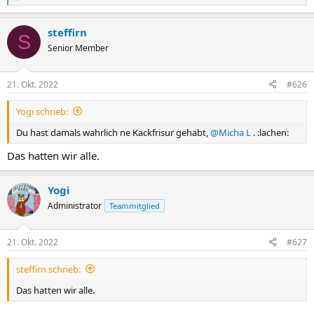
e
a
steffirn
k
S
t
Senior Member
i
o
n
21. Okt. 2022
#626
e
n
Yogi schrieb:
:
Du hast damals wahrlich ne Kackfrisur gehabt,
@Micha L
. :lachen:
Das hatten wir alle.
Yogi
Administrator
Teammitglied
21. Okt. 2022
#627
steffirn schrieb:
Das hatten wir alle.