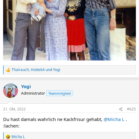
Thairauch
,
Hotte64
und
Yogi
R
e
a
Yogi
k
t
Administrator
Teammitglied
i
o
n
21. Okt. 2022
#625
e
n
Du hast damals wahrlich ne Kackfrisur gehabt,
@Micha L
.
:
:lachen:
Micha L
R