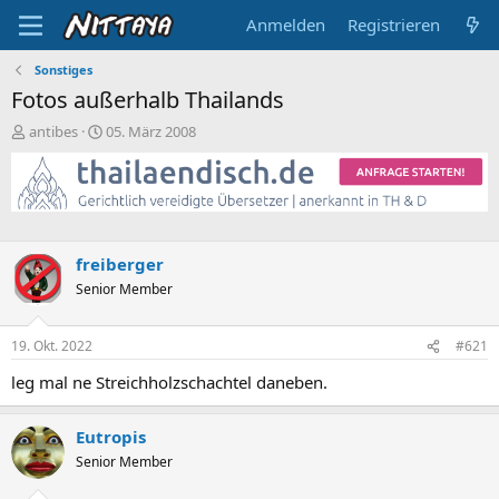
Anmelden
Registrieren
Sonstiges
Fotos außerhalb Thailands
E
E
antibes
05. März 2008
r
r
s
s
t
t
e
e
l
l
l
l
freiberger
e
t
Senior Member
r
a
m
19. Okt. 2022
#621
leg mal ne Streichholzschachtel daneben.
Eutropis
Senior Member