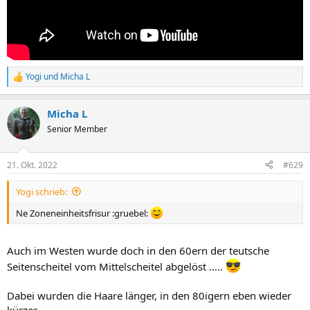
Yogi
und
Micha L
R
e
a
Micha L
k
t
Senior Member
i
o
n
21. Okt. 2022
#629
e
n
Yogi schrieb:
:
Ne Zoneneinheitsfrisur :gruebel:
Auch im Westen wurde doch in den 60ern der teutsche
Seitenscheitel vom Mittelscheitel abgelöst .....
Dabei wurden die Haare länger, in den 80igern eben wieder