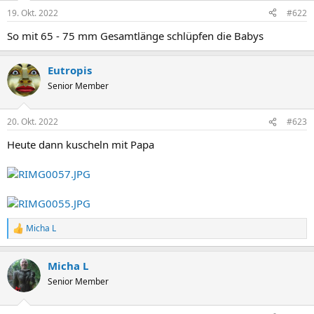
19. Okt. 2022
#622
So mit 65 - 75 mm Gesamtlänge schlüpfen die Babys
Eutropis
Senior Member
20. Okt. 2022
#623
Heute dann kuscheln mit Papa
Micha L
R
e
a
Micha L
k
t
Senior Member
i
o
n