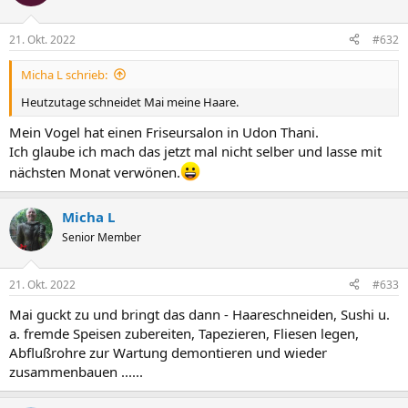
i
o
n
21. Okt. 2022
#632
e
n
Micha L schrieb:
:
Heutzutage schneidet Mai meine Haare.
Mein Vogel hat einen Friseursalon in Udon Thani.
Ich glaube ich mach das jetzt mal nicht selber und lasse mit
nächsten Monat verwönen.
Micha L
Senior Member
21. Okt. 2022
#633
Mai guckt zu und bringt das dann - Haareschneiden, Sushi u.
a. fremde Speisen zubereiten, Tapezieren, Fliesen legen,
Abflußrohre zur Wartung demontieren und wieder
zusammenbauen ......