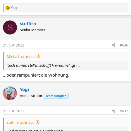
Yogi
R
e
a
steffirn
k
S
t
Senior Member
i
o
n
21. Okt. 2022
#636
e
n
Micha L schrieb:
:
"
Sich dumm stellen schafft Freiräume
" :grin:
...oder rampuniert die Wohnung.
Yogi
Administrator
Teammitglied
21. Okt. 2022
#637
steffirn schrieb:
...oder rampuniert die Wohnung.