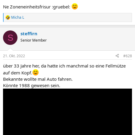
Ne Zoneneinheitsfrisur :gruebel:
Micha L
R
e
a
steffirn
k
S
t
Senior Member
i
o
n
21. Okt. 2022
#628
e
n
über 33 Jahre her, da hatte ich manchmal so eine Fellmütze
:
auf dem Kopf.
Bekannte wollte mal Auto fahren.
Könnte 1988 gewesen sein.