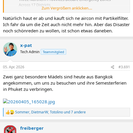
Across 17 Districts
Zum Vergrößern anklicken....
Emergency disaster assistance zones have been
Natürlich haut er ab und kauft sich ne aircon mit Partikelfilter.
declared in three northern provinces covering 17
Ich fahr da um die Zeit auch nicht mehr hin. Aber das Disaster
districts as Thailand intensifies efforts to tackle
noch schönreden zu wollen, ist schon etwas daneben.
wildfires, haze, and air pollution, the Interior Ministry
said.…
pic.twitter.com/4MX2mQUDFC
x-pat
— Thai Enquirer (@ThaiEnquirer)
April 4, 2026
Tech Admin
Teammitglied
05. Apr. 2026
#3.691
Zwei ganz besondere Mädels sind heute aus Bangkok
angekommen, um uns zu besuchen und ihre Semesterferien
in Phuket zu verbringen.
Sommer
,
DietmarW
,
Totolino
und 7 andere
R
e
a
freiberger
k