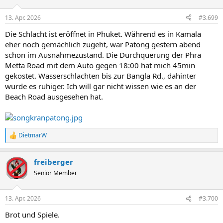
13. Apr. 2026
#3.699
Die Schlacht ist eröffnet in Phuket. Während es in Kamala
eher noch gemächlich zugeht, war Patong gestern abend
schon im Ausnahmezustand. Die Durchquerung der Phra
Metta Road mit dem Auto gegen 18:00 hat mich 45min
gekostet. Wasserschlachten bis zur Bangla Rd., dahinter
wurde es ruhiger. Ich will gar nicht wissen wie es an der
Beach Road ausgesehen hat.
DietmarW
R
e
a
freiberger
k
t
Senior Member
i
o
n
13. Apr. 2026
#3.700
e
n
Brot und Spiele.
: