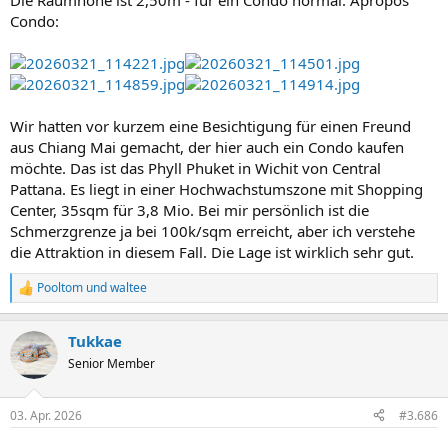
Die Raumhöhe ist 2,50m - für ein Condo normal. Apropos
Condo:
Wir hatten vor kurzem eine Besichtigung für einen Freund
aus Chiang Mai gemacht, der hier auch ein Condo kaufen
möchte. Das ist das Phyll Phuket in Wichit von Central
Pattana. Es liegt in einer Hochwachstumszone mit Shopping
Center, 35sqm für 3,8 Mio. Bei mir persönlich ist die
Schmerzgrenze ja bei 100k/sqm erreicht, aber ich verstehe
die Attraktion in diesem Fall. Die Lage ist wirklich sehr gut.
Pooltom
und
waltee
R
e
a
Tukkae
k
t
Senior Member
i
o
n
03. Apr. 2026
#3.686
e
n