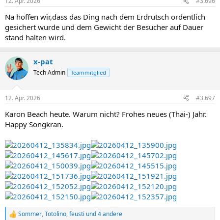
12. Apr. 2026
#3.696
e
n
Na hoffen wir,dass das Ding nach dem Erdrutsch ordentlich
:
gesichert wurde und dem Gewicht der Besucher auf Dauer
stand halten wird.
x-pat
Tech Admin
Teammitglied
12. Apr. 2026
#3.697
Karon Beach heute. Warum nicht? Frohes neues (Thai-) Jahr.
Happy Songkran.
Sommer
,
Totolino
,
feusti
und 4 andere
R