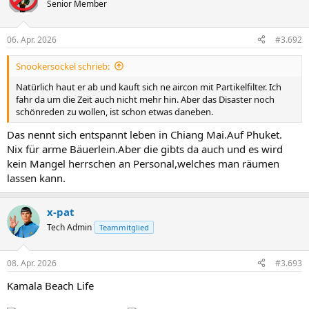
t
Senior Member
i
o
n
06. Apr. 2026
#3.692
e
n
Snookersockel schrieb:
:
Natürlich haut er ab und kauft sich ne aircon mit Partikelfilter. Ich
fahr da um die Zeit auch nicht mehr hin. Aber das Disaster noch
schönreden zu wollen, ist schon etwas daneben.
Das nennt sich entspannt leben in Chiang Mai.Auf Phuket.
Nix für arme Bäuerlein.Aber die gibts da auch und es wird
kein Mangel herrschen an Personal,welches man räumen
lassen kann.
x-pat
Tech Admin
Teammitglied
08. Apr. 2026
#3.693
Kamala Beach Life