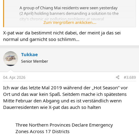
A group of Chiang Mai residents were seen yesterday
(2 April) holding banners demanding a solution to the
city’s chronic air pollution problems at several
Zum Vergrößern anklicken....
locations, criticizing the centralized government’s
ineffectiveness at solving the problem and
X-pat war da bestimmt nicht dabei, der meint ja das sei
decentralization so that local…
normal und garnicht soo schlimm...
pic.twitter.com/Ic06s7O9Sb
— Prachatai English (@prachatai_en)
April 3, 2026
Tukkae
Senior Member
04. Apr. 2026
#3.689
Ich war das letzte Mal 2019 während der „Hot Season“ vor
Ort und das war kein Spaß. Seitdem mache ich spätestens
Mitte Februar den Abgang und es ist verständlich wenn
Dauerresidenten wie X-pat das auch so halten
Three Northern Provinces Declare Emergency
Zones Across 17 Districts