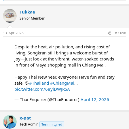
e
a
Tukkae
k
t
Senior Member
i
o
n
13. Apr. 2026
#3.698
e
n
:
Despite the heat, air pollution, and rising cost of
living, Songkran still brings a welcome burst of
joy—just look at the vibrant, water-soaked crowds
in front of Maya shopping mall in Chiang Mai.
Happy Thai New Year, everyone! Have fun and stay
safe. 💦
#Thailand
#ChiangMai
…
pic.twitter.com/68yiDWJRSA
— Thai Enquirer (@ThaiEnquirer)
April 12, 2026
x-pat
Tech Admin
Teammitglied