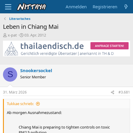
Anmelden
Registrieren
Literarisches
Leben in Chiang Mai
E
E
x-pat
03. Apr. 2012
r
r
s
s
t
t
e
e
l
l
l
l
Snookersockel
e
t
S
Senior Member
r
a
m
31. März 2026
#3.681
Tukkae schrieb:
Ab morgen Ausnahmezustand:
Chiang Mai is preparing to tighten controls on toxic
PM2.5 pollution.