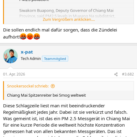
Siwakorn Buapong, Deputy Governor of Chiang Mai
Province, said PM2.5 levels in Mueang Na subdistrict,
Zum Vergrößern anklicken....
Chiang Dao District, have risen above 125 micrograms
per cubic metre for four consecutive days.
Die sollen endlich mal dafür sorgen, dass die Zündelei
aufhört!
The…
pic.twitter.com/7PMeJNkDkB
— Thenationthailand (@Thenationth)
March 31, 2026
x-pat
Tech Admin
Teammitglied
01. Apr. 2026
#3.682
Snookersockel schrieb:
Chiang Mai Spitzenreiter bei Smog weltweit
Diese Schlagzeile liest man mit beeindruckender
Regelmäßigkeit jedes Jahr. Dabei ist sie verkürzt und falsch.
Was gemeint ist, ist das ein PM 2.5 Messgerät in Chiang Mai
für eine kurze Periode die weltweit höchste Konzentration
gemessen hat von allen bekannten Messgeräten. Das ist