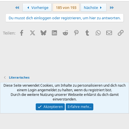
Erste
Letzte
Vorherige
185 von 193
Nächste
Du musst dich einloggen oder registrieren, um hier zu antworten.
Facebook
X (Twitter)
Bluesky
LinkedIn
Reddit
Pinterest
Tumblr
WhatsApp
E-Mail
Li
Teilen:
Literarisches
Diese Seite verwendet Cookies, um Inhalte zu personalisieren und dich nach
Default style
Deutsch (Du)
einem Login angemeldet zu halten, wenn du registriert bist.
Durch die weitere Nutzung unserer Webseite erklärst du dich damit
Nutzungsbedingungen
Datenschutz
Hilfe und Impressum
R
einverstanden.
S
S
Akzeptieren
Erfahre mehr…
®
Community platform by XenForo
© 2010-2026 XenForo Ltd.