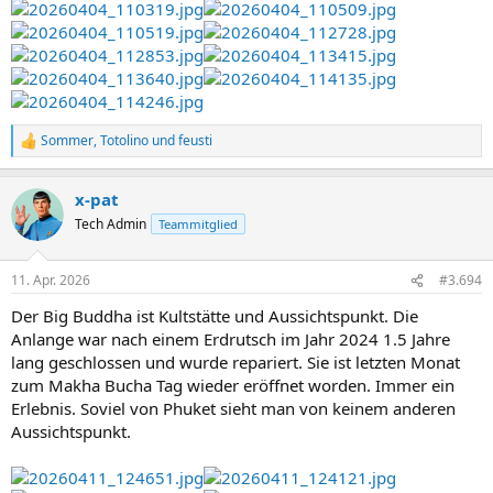
Sommer
,
Totolino
und
feusti
R
e
a
x-pat
k
t
Tech Admin
Teammitglied
i
o
n
11. Apr. 2026
#3.694
e
n
Der Big Buddha ist Kultstätte und Aussichtspunkt. Die
:
Anlange war nach einem Erdrutsch im Jahr 2024 1.5 Jahre
lang geschlossen und wurde repariert. Sie ist letzten Monat
zum Makha Bucha Tag wieder eröffnet worden. Immer ein
Erlebnis. Soviel von Phuket sieht man von keinem anderen
Aussichtspunkt.