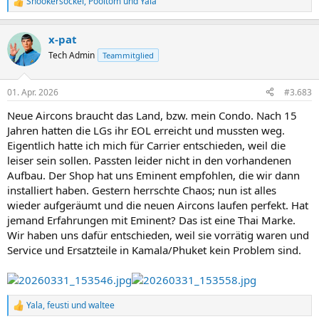
Snookersockel
,
Pooltom
und
Yala
R
e
a
x-pat
k
t
Tech Admin
Teammitglied
i
o
n
01. Apr. 2026
#3.683
e
n
Neue Aircons braucht das Land, bzw. mein Condo. Nach 15
:
Jahren hatten die LGs ihr EOL erreicht und mussten weg.
Eigentlich hatte ich mich für Carrier entschieden, weil die
leiser sein sollen. Passten leider nicht in den vorhandenen
Aufbau. Der Shop hat uns Eminent empfohlen, die wir dann
installiert haben. Gestern herrschte Chaos; nun ist alles
wieder aufgeräumt und die neuen Aircons laufen perfekt. Hat
jemand Erfahrungen mit Eminent? Das ist eine Thai Marke.
Wir haben uns dafür entschieden, weil sie vorrätig waren und
Service und Ersatzteile in Kamala/Phuket kein Problem sind.
Yala
,
feusti
und
waltee
R