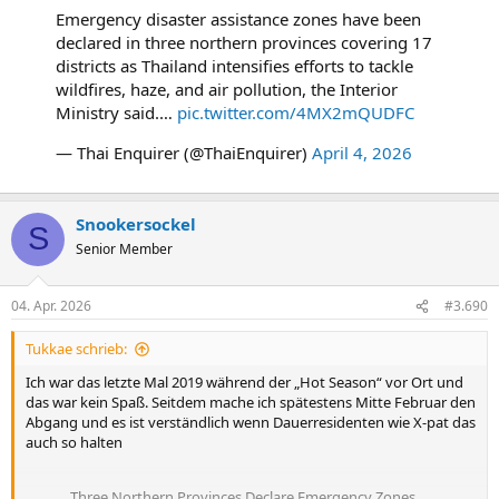
Emergency disaster assistance zones have been
declared in three northern provinces covering 17
districts as Thailand intensifies efforts to tackle
wildfires, haze, and air pollution, the Interior
Ministry said.…
pic.twitter.com/4MX2mQUDFC
— Thai Enquirer (@ThaiEnquirer)
April 4, 2026
Snookersockel
S
Senior Member
04. Apr. 2026
#3.690
Tukkae schrieb:
Ich war das letzte Mal 2019 während der „Hot Season“ vor Ort und
das war kein Spaß. Seitdem mache ich spätestens Mitte Februar den
Abgang und es ist verständlich wenn Dauerresidenten wie X-pat das
auch so halten
Three Northern Provinces Declare Emergency Zones