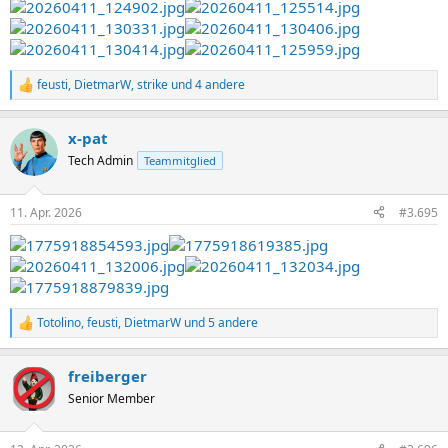
feusti
,
DietmarW
,
strike
und 4 andere
R
e
a
x-pat
k
t
Tech Admin
Teammitglied
i
o
n
11. Apr. 2026
#3.695
e
n
:
Totolino
,
feusti
,
DietmarW
und 5 andere
R
e
a
freiberger
k
t
Senior Member
i
o
n