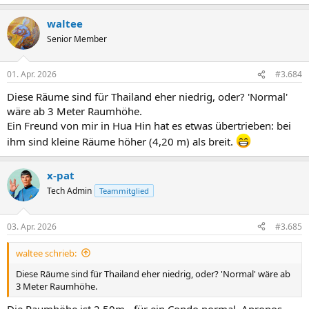
e
a
waltee
k
t
Senior Member
i
o
n
01. Apr. 2026
#3.684
e
n
Diese Räume sind für Thailand eher niedrig, oder? 'Normal'
:
wäre ab 3 Meter Raumhöhe.
Ein Freund von mir in Hua Hin hat es etwas übertrieben: bei
ihm sind kleine Räume höher (4,20 m) als breit.
x-pat
Tech Admin
Teammitglied
03. Apr. 2026
#3.685
waltee schrieb:
Diese Räume sind für Thailand eher niedrig, oder? 'Normal' wäre ab
3 Meter Raumhöhe.