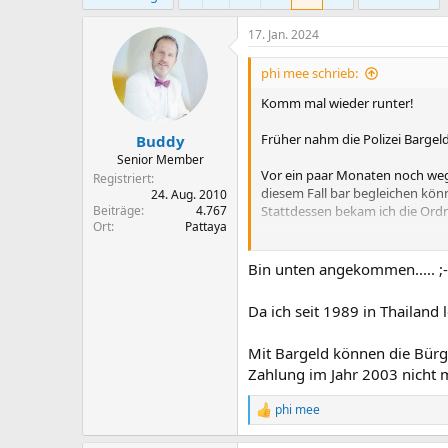
m
17. Jan. 2024
phi mee schrieb:
Komm mal wieder runter!
Früher nahm die Polizei Bargel
Buddy
Senior Member
Vor ein paar Monaten noch weg
Registriert
diesem Fall bar begleichen kön
24. Aug. 2010
Beiträge
4.767
Stattdessen bekam ich die Ordnu
Ort
Pattaya
Vor Ort habe ich noch klar geäu
Bescheid kam dann auch ohne 
Bin unten angekommen..... ;-
Da ich seit 1989 in Thailand
Mit Bargeld können die Bürg
Zahlung im Jahr 2003 nicht 
phi mee
R
e
a