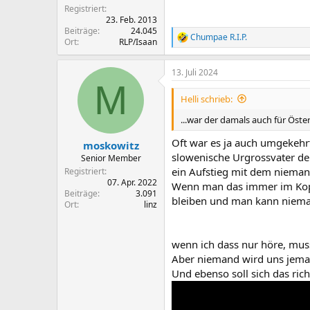
Registriert
23. Feb. 2013
Beiträge
24.045
Chumpae R.I.P.
R
Ort
RLP/Isaan
e
a
13. Juli 2024
k
M
t
i
Helli schrieb:
o
n
...war der damals auch für Öste
e
n
Oft war es ja auch umgekehrt.
moskowitz
:
slowenische Urgrossvater der
Senior Member
ein Aufstieg mit dem nieman
Registriert
07. Apr. 2022
Wenn man das immer im Kopf 
Beiträge
3.091
bleiben und man kann niema
Ort
linz
wenn ich dass nur höre, mus
Aber niemand wird uns jema
Und ebenso soll sich das ric