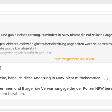
d und gab dir eine Quittung. Zumindest in NRW nimmt die Polizei kein Barge
en leichter Geschwindigkeitsüberschreitung angehalten worden. Kartenlese
nte wurde klar abgelehnt.
ngswidrigkeit schriftlich per Post.
Zum Vergrößern anklicken....
ßert, dass ich keine zusätzlichen Gebühren akzeptieren würde weil die Fehl
Extragebühren.
)
 lebe, habe ich diese Änderung in NRW nicht mitbekommen... ;-(
erinnen und Bürger die Verwarnungsgelder der Polizei NRW berei
mehr bezahlen.