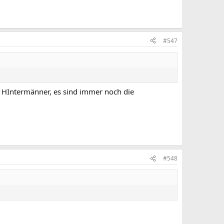
#547
n HIntermänner, es sind immer noch die
#548