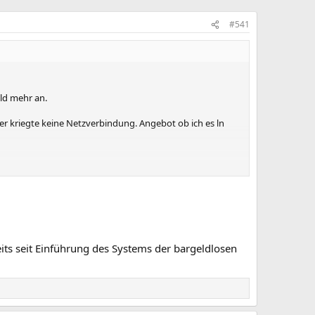
#541
ld mehr an.
r kriegte keine Netzverbindung. Angebot ob ich es ln
funktion des Lesegerätes nicht mein Verschulden ist. Der
ts seit Einführung des Systems der bargeldlosen