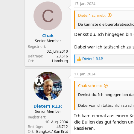
17. Jan. 2024
k
C
t
i
Dieter1 schrieb:
o
n
Da kannste die buerokratiesch
e
n
Denkst du. Ich hingegen bin
Chak
:
Senior Member
Dabei war ich tatäschlich zu 
Registriert
02. Juni 2010
Beiträge
23.516
Dieter1 R.I.P.
R
Ort
Hamburg
e
a
17. Jan. 2024
k
t
i
Chak schrieb:
o
n
Denkst du. Ich hingegen bin da
e
n
Dabei war ich tatäschlich zu sch
Dieter1 R.I.P.
:
Senior Member
Ich kam einmal aus einem Kno
Registriert
die Bullen das gut fanden un
10. Aug. 2004
Beiträge
46.712
kassieren.
Ort
Bangkok / Ban Krut