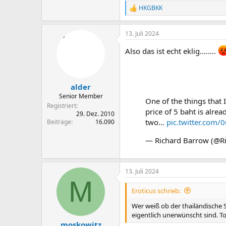
HKGBKK
R
e
a
13. Juli 2024
k
t
Also das ist echt eklig........
i
o
n
e
n
alder
:
Senior Member
One of the things that I
Registriert
price of 5 baht is alre
29. Dez. 2010
two…
pic.twitter.com
Beiträge
16.090
— Richard Barrow (@R
13. Juli 2024
M
Eroticus schrieb:
Wer weiß ob der thailändische S
eigentlich unerwünscht sind. To
moskowitz