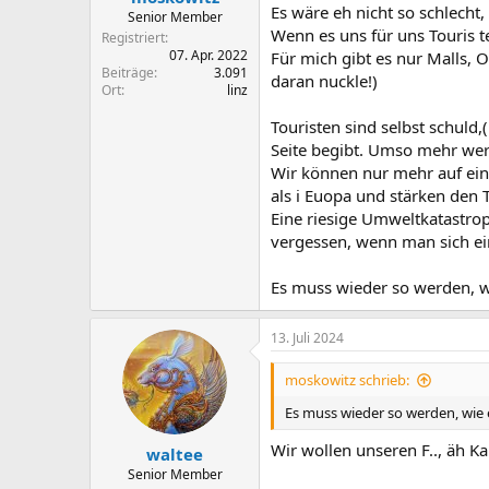
Es wäre eh nicht so schlecht
Senior Member
Wenn es uns für uns Touris te
Registriert
07. Apr. 2022
Für mich gibt es nur Malls, 
Beiträge
3.091
daran nuckle!)
Ort
linz
Touristen sind selbst schuld,(
Seite begibt. Umso mehr werd
Wir können nur mehr auf ein
als i Euopa und stärken den 
Eine riesige Umweltkatastro
vergessen, wenn man sich ei
Es muss wieder so werden, wi
13. Juli 2024
moskowitz schrieb:
Es muss wieder so werden, wie e
Wir wollen unseren F.., äh K
waltee
Senior Member