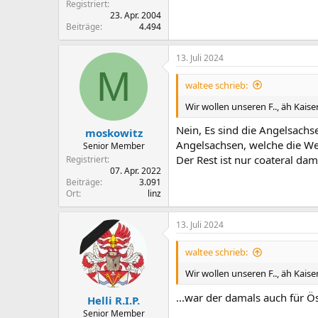
Registriert
23. Apr. 2004
Beiträge
4.494
13. Juli 2024
M
waltee schrieb:
Wir wollen unseren F.., äh Kais
Nein, Es sind die Angelsach
moskowitz
Angelsachsen, welche die Wel
Senior Member
Der Rest ist nur coateral da
Registriert
07. Apr. 2022
Beiträge
3.091
Ort
linz
13. Juli 2024
waltee schrieb:
Wir wollen unseren F.., äh Kais
...war der damals auch für Ö
Helli R.I.P.
Senior Member