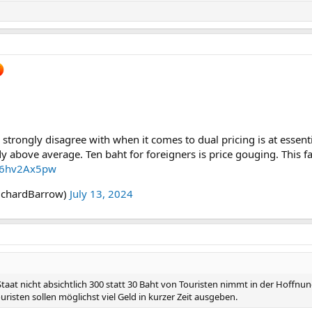
 strongly disagree with when it comes to dual pricing is at essential
ady above average. Ten baht for foreigners is price gouging. This f
/06hv2Ax5pw
ichardBarrow)
July 13, 2024
taat nicht absichtlich 300 statt 30 Baht von Touristen nimmt in der Hoffnung 
uristen sollen möglichst viel Geld in kurzer Zeit ausgeben.