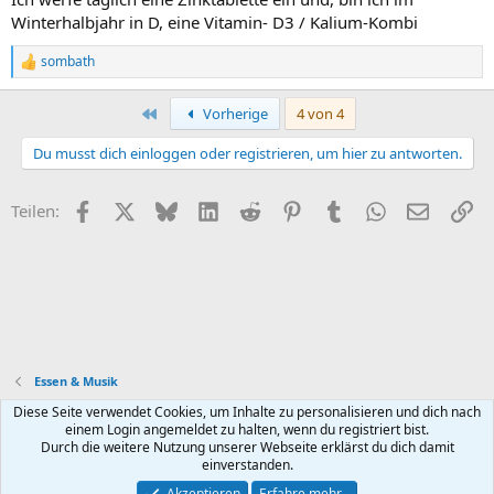
gibt es noch Milch u. Butter aus Weidehaltung , selbst bei
Winterhalbjahr in D, eine Vitamin- D3 / Kalium-Kombi
uns im Allgäu wird das Vieh mehr u. mehr im Stall gehalte u. das
Futter ist Silage .
sombath
R
Heute sterben die Meisten an Herznfakt u. Schlaganfall , die
e
Blutgefäße sind hoch verkalkt .
a
Erste
Vorherige
4 von 4
Wir verwenden billiges Öl , hinte u. vorne fehlt es an Omega 3 , da zB
k
Fisch sehr teuer geworden ist .
t
Du musst dich einloggen oder registrieren, um hier zu antworten.
Könne einen Roman schreiben , hat aber wenig Sinn , die Meisten
i
glauben der Werbung . ( Meine nicht Werbung für NEMs ) ,
o
n
die ist teilweise auch völliger Blödsinn .
Facebook
X (Twitter)
Bluesky
LinkedIn
Reddit
Pinterest
Tumblr
WhatsApp
E-Mail
Li
Teilen:
e
n
:
Essen & Musik
Diese Seite verwendet Cookies, um Inhalte zu personalisieren und dich nach
Default style
Deutsch (Du)
einem Login angemeldet zu halten, wenn du registriert bist.
Durch die weitere Nutzung unserer Webseite erklärst du dich damit
Nutzungsbedingungen
Datenschutz
Hilfe und Impressum
R
einverstanden.
S
S
Akzeptieren
Erfahre mehr…