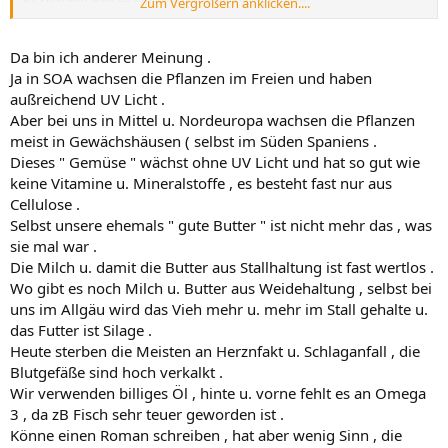
Zum Vergrößern anklicken....
Nahrungsergänzungsmittel, die auf eine leichtgläubige
Bevölkerung trifft.
Auch in D.
Da bin ich anderer Meinung .
Mai hat für Landsleute übersetzt, mit der Einnahme nicht gesünder,
Ja in SOA wachsen die Pflanzen im Freien und haben
sondern krank geworden sind.
außreichend UV Licht .
Der ärztliche Rat: Sofort absetzen!
Aber bei uns in Mittel u. Nordeuropa wachsen die Pflanzen
meist in Gewächshäusen ( selbst im Süden Spaniens .
Dieses " Gemüse " wächst ohne UV Licht und hat so gut wie
keine Vitamine u. Mineralstoffe , es besteht fast nur aus
Cellulose .
Selbst unsere ehemals " gute Butter " ist nicht mehr das , was
sie mal war .
Die Milch u. damit die Butter aus Stallhaltung ist fast wertlos .
Wo gibt es noch Milch u. Butter aus Weidehaltung , selbst bei
uns im Allgäu wird das Vieh mehr u. mehr im Stall gehalte u.
das Futter ist Silage .
Heute sterben die Meisten an Herznfakt u. Schlaganfall , die
Blutgefäße sind hoch verkalkt .
Wir verwenden billiges Öl , hinte u. vorne fehlt es an Omega
3 , da zB Fisch sehr teuer geworden ist .
Könne einen Roman schreiben , hat aber wenig Sinn , die