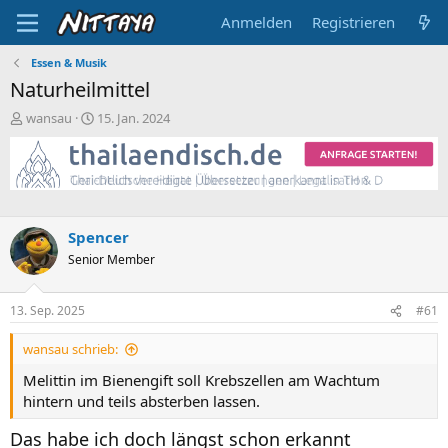
Anmelden
Registrieren
Essen & Musik
Naturheilmittel
E
E
wansau
15. Jan. 2024
r
r
s
s
t
t
e
e
l
l
l
l
Spencer
e
t
Senior Member
r
a
m
13. Sep. 2025
#61
wansau schrieb:
Melittin im Bienengift soll Krebszellen am Wachtum
hintern und teils absterben lassen.
Das habe ich doch längst schon erkannt