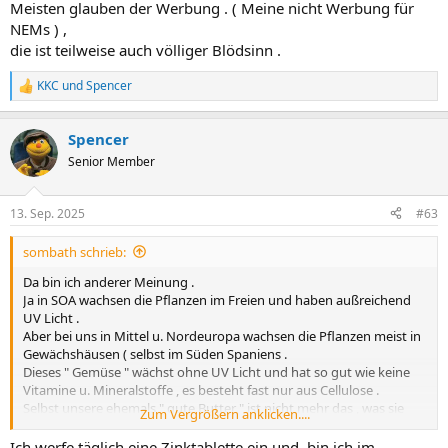
Meisten glauben der Werbung . ( Meine nicht Werbung für
NEMs ) ,
die ist teilweise auch völliger Blödsinn .
KKC
und
Spencer
R
e
a
Spencer
k
t
Senior Member
i
o
n
13. Sep. 2025
#63
e
n
sombath schrieb:
:
Da bin ich anderer Meinung .
Ja in SOA wachsen die Pflanzen im Freien und haben außreichend
UV Licht .
Aber bei uns in Mittel u. Nordeuropa wachsen die Pflanzen meist in
Gewächshäusen ( selbst im Süden Spaniens .
Dieses " Gemüse " wächst ohne UV Licht und hat so gut wie keine
Vitamine u. Mineralstoffe , es besteht fast nur aus Cellulose .
Selbst unsere ehemals " gute Butter " ist nicht mehr das , was sie
Zum Vergrößern anklicken....
mal war .
Die Milch u. damit die Butter aus Stallhaltung ist fast wertlos . Wo
Ich werfe täglich eine Zinktablette ein und, bin ich im