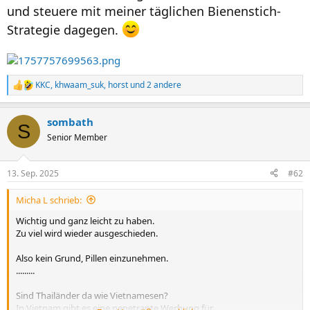
und steuere mit meiner täglichen Bienenstich-
Strategie dagegen.
KKC
,
khwaam_suk
,
horst
und 2 andere
R
e
a
sombath
k
S
t
Senior Member
i
o
n
13. Sep. 2025
#62
e
n
Micha L schrieb:
:
Wichtig und ganz leicht zu haben.
Zu viel wird wieder ausgeschieden.
Also kein Grund, Pillen einzunehmen.
.........
Sind Thailänder da wie Vietnamesen?
In Vietnam gibt es eine penetrante Werbung für