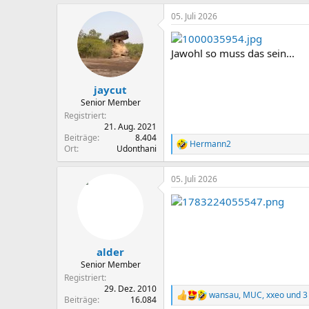
a
05. Juli 2026
k
t
i
o
Jawohl so muss das sein...
n
e
n
jaycut
:
Senior Member
Registriert
21. Aug. 2021
Beiträge
8.404
Hermann2
R
Ort
Udonthani
e
a
05. Juli 2026
k
t
i
o
n
e
n
alder
:
Senior Member
Registriert
29. Dez. 2010
wansau
,
MUC
,
xxeo
und 3
R
Beiträge
16.084