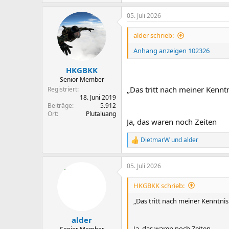
e
a
05. Juli 2026
k
t
i
alder schrieb:
o
n
Anhang anzeigen 102326
e
n
HKGBKK
:
Senior Member
„Das tritt nach meiner Kenntni
Registriert
18. Juni 2019
Beiträge
5.912
Ort
Plutaluang
Ja, das waren noch Zeiten
DietmarW
und
alder
R
e
a
05. Juli 2026
k
t
i
HKGBKK schrieb:
o
n
„Das tritt nach meiner Kenntnis..
e
n
alder
:
Ja, das waren noch Zeiten