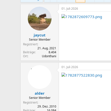
m
01. Juli 2026
jaycut
Senior Member
Registriert
21. Aug. 2021
Beiträge
8.404
Ort
Udonthani
01. Juli 2026
alder
Senior Member
Registriert
29. Dez. 2010
Beiträge
16.084