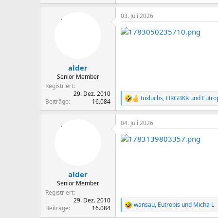
03. Juli 2026
alder
Senior Member
Registriert
29. Dez. 2010
tuxluchs
,
HKGBKK
und
Eutro
R
Beiträge
16.084
e
a
04. Juli 2026
k
t
i
o
n
e
n
alder
:
Senior Member
Registriert
29. Dez. 2010
wansau
,
Eutropis
und
Micha L
R
Beiträge
16.084
e