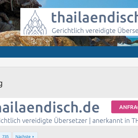
g
735
Nächste