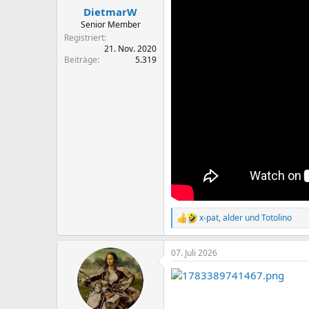
DietmarW
Senior Member
Registriert
21. Nov. 2020
Beiträge
5.319
x-pat
,
alder
und
Totolino
R
e
a
07. Juli 2026
k
t
i
o
n