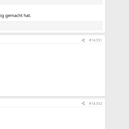
tig gemacht hat.
#14.551
#14.552