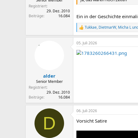
Senior Member
Registriert
29. Dez. 2010
Beiträge
16.084
Ein in der Geschichte einmal
Tukkae
,
DietmarW
,
Micha L
und
R
e
a
05. Juli 2026
k
t
i
o
n
e
n
alder
:
Senior Member
Registriert
29. Dez. 2010
Beiträge
16.084
06. Juli 2026
D
Vorsicht Satire