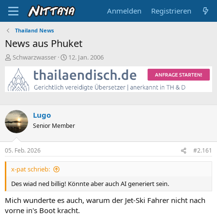
Anmelden
Registrieren
Thailand News
News aus Phuket
E
E
Schwarzwasser
12. Jan. 2006
r
r
s
s
t
t
e
e
l
l
l
l
Lugo
e
t
Senior Member
r
a
m
05. Feb. 2026
#2.161
x-pat schrieb:
Des wiad ned billig! Könnte aber auch AI generiert sein.
Mich wunderte es auch, warum der Jet-Ski Fahrer nicht nach
vorne in's Boot kracht.