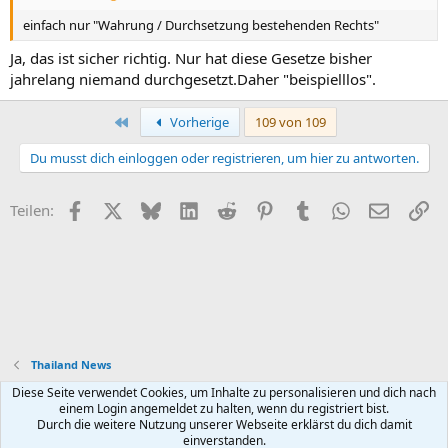
einfach nur "Wahrung / Durchsetzung bestehenden Rechts"
Ja, das ist sicher richtig. Nur hat diese Gesetze bisher
jahrelang niemand durchgesetzt.Daher "beispielllos".
Erste
Vorherige
109 von 109
Du musst dich einloggen oder registrieren, um hier zu antworten.
Facebook
X (Twitter)
Bluesky
LinkedIn
Reddit
Pinterest
Tumblr
WhatsApp
E-Mail
Li
Teilen:
Thailand News
Diese Seite verwendet Cookies, um Inhalte zu personalisieren und dich nach
Default style
Deutsch (Du)
einem Login angemeldet zu halten, wenn du registriert bist.
Durch die weitere Nutzung unserer Webseite erklärst du dich damit
Nutzungsbedingungen
Datenschutz
Hilfe und Impressum
R
einverstanden.