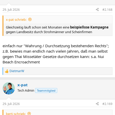
29. Juli 2026
#2.168
x-pat schrieb:
Gleichzeitig läuft schon seit Monaten eine
beispiellose Kampagne
gegen Landbesitz durch Strohmänner und Scheinfirmen
einfach nur "Wahrung / Durchsetzung bestehenden Rechts";
z.B. bewies man endlich nach vielen Jahren, daß man selbst
gegen Thai Missetäter Gesetze durchsetzen kann: s.a. Nui
Beach Encroachment
DietmarW
R
e
a
x-pat
k
t
Tech Admin
Teammitglied
i
o
n
29. Juli 2026
#2.169
e
n
berti schrieb:
: