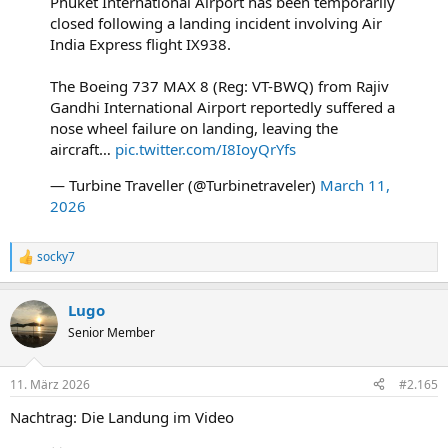
Phuket International Airport has been temporarily
closed following a landing incident involving Air
India Express flight IX938.
The Boeing 737 MAX 8 (Reg: VT-BWQ) from Rajiv
Gandhi International Airport reportedly suffered a
nose wheel failure on landing, leaving the
aircraft…
pic.twitter.com/I8IoyQrYfs
— Turbine Traveller (@Turbinetraveler)
March 11,
2026
socky7
R
e
a
Lugo
k
t
Senior Member
i
o
n
11. März 2026
#2.165
e
n
Nachtrag: Die Landung im Video
: