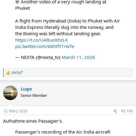
🚨 Another video of a very rough landing at
Phuket
A flight from Hyderabad (India) to Phuket with Air
India Express literally dug into the runway, and
the Boeing was left without landing gear.
https://t.co/UABuoXhzL4
pic.twitter.com/bMVfY1rwTe
— NEXTA (@nexta_tv)
March 11, 2026
socky7
R
e
a
Lugo
k
t
Senior Member
i
o
n
12. März 2026
#2.166
e
n
Aufnahme eines Passagier's.
:
Passenger’s recording of the Air India aircraft