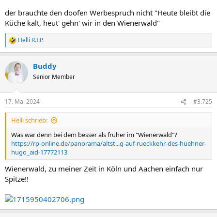
der brauchte den doofen Werbespruch nicht "Heute bleibt die
Küche kalt, heut' gehn' wir in den Wienerwald"
Helli R.I.P.
R
e
a
Buddy
k
t
Senior Member
i
o
n
17. Mai 2024
#3.725
e
n
Helli schrieb:
:
Was war denn bei dem besser als früher im "Wienerwald"?
https://rp-online.de/panorama/altst...g-auf-rueckkehr-des-huehner-
hugo_aid-17772113
Wienerwald, zu meiner Zeit in Köln und Aachen einfach nur
Spitze!!