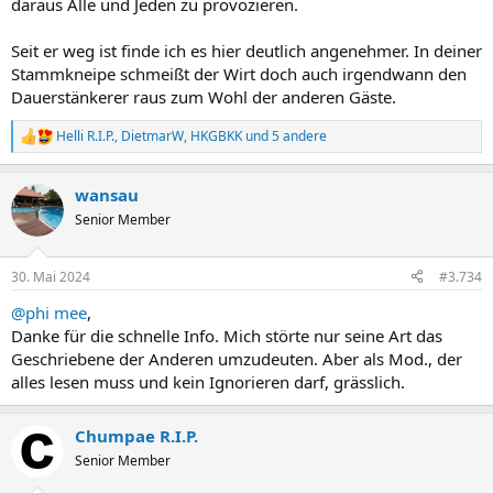
daraus Alle und Jeden zu provozieren.
Seit er weg ist finde ich es hier deutlich angenehmer. In deiner
Stammkneipe schmeißt der Wirt doch auch irgendwann den
Dauerstänkerer raus zum Wohl der anderen Gäste.
Helli R.I.P.
,
DietmarW
,
HKGBKK
und 5 andere
R
e
a
wansau
k
t
Senior Member
i
o
n
30. Mai 2024
#3.734
e
n
@phi mee
,
:
Danke für die schnelle Info. Mich störte nur seine Art das
Geschriebene der Anderen umzudeuten. Aber als Mod., der
alles lesen muss und kein Ignorieren darf, grässlich.
Chumpae R.I.P.
Senior Member