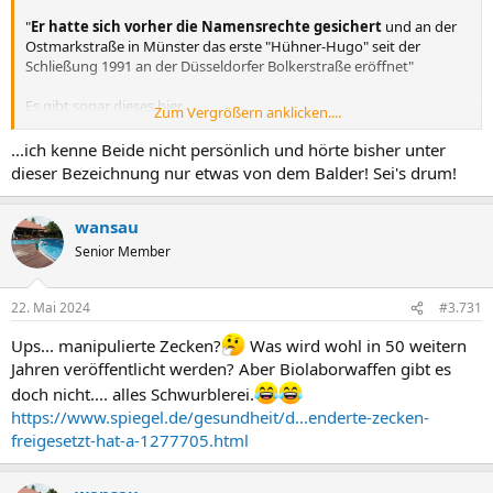
"
Er hatte sich vorher die Namensrechte gesichert
und an der
Ostmarkstraße in Münster das erste "Hühner-Hugo" seit der
Schließung 1991 an der Düsseldorfer Bolkerstraße eröffnet"
Es gibt sogar dieses hier...
Zum Vergrößern anklicken....
Hühner Hugo Markenverwertungs- und Beteiligungs GmbH &
...ich kenne Beide nicht persönlich und hörte bisher unter
Co. KG
dieser Bezeichnung nur etwas von dem Balder! Sei's drum!
Die Verwaltung und Verwertung der zur Verfügung gestellten
Markenrechte "Hühner Hugo" und die Beteiligung an
wansau
Restaurationsbetrieben.
Senior Member
22. Mai 2024
#3.731
Ups... manipulierte Zecken?
Was wird wohl in 50 weitern
Jahren veröffentlicht werden? Aber Biolaborwaffen gibt es
doch nicht.... alles Schwurblerei.
https://www.spiegel.de/gesundheit/d...enderte-zecken-
freigesetzt-hat-a-1277705.html