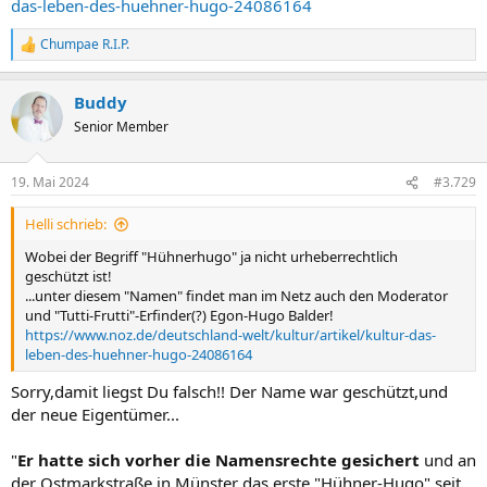
das-leben-des-huehner-hugo-24086164
Chumpae R.I.P.
R
e
a
Buddy
k
t
Senior Member
i
o
n
19. Mai 2024
#3.729
e
n
Helli schrieb:
:
Wobei der Begriff "Hühnerhugo" ja nicht urheberrechtlich
geschützt ist!
...unter diesem "Namen" findet man im Netz auch den Moderator
und "Tutti-Frutti"-Erfinder(?) Egon-Hugo Balder!
https://www.noz.de/deutschland-welt/kultur/artikel/kultur-das-
leben-des-huehner-hugo-24086164
Sorry,damit liegst Du falsch!! Der Name war geschützt,und
der neue Eigentümer...
"
Er hatte sich vorher die Namensrechte gesichert
und an
der Ostmarkstraße in Münster das erste "Hühner-Hugo" seit