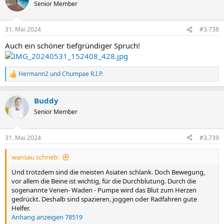
t
Senior Member
i
o
n
31. Mai 2024
#3.738
e
n
Auch ein schöner tiefgründiger Spruch!
:
Hermann2
und
Chumpae R.I.P.
R
e
a
Buddy
k
t
Senior Member
i
o
n
31. Mai 2024
#3.739
e
n
wansau schrieb:
:
Und trotzdem sind die meisten Asiaten schlank. Doch Bewegung,
vor allem die Beine ist wichtig, für die Durchblutung. Durch die
sogenannte Venen- Waden - Pumpe wird das Blut zum Herzen
gedrückt. Deshalb sind spazieren, joggen oder Radfahren gute
Helfer.
Anhang anzeigen 78519