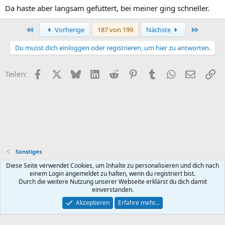
Da haste aber langsam gefüttert, bei meiner ging schneller.
Erste
Letzte
Vorherige
187 von 199
Nächste
Du musst dich einloggen oder registrieren, um hier zu antworten.
Facebook
X (Twitter)
Bluesky
LinkedIn
Reddit
Pinterest
Tumblr
WhatsApp
E-Mail
Li
Teilen:
Sonstiges
Diese Seite verwendet Cookies, um Inhalte zu personalisieren und dich nach
Default style
Deutsch (Du)
einem Login angemeldet zu halten, wenn du registriert bist.
Durch die weitere Nutzung unserer Webseite erklärst du dich damit
Nutzungsbedingungen
Datenschutz
Hilfe und Impressum
R
einverstanden.
S
S
Akzeptieren
Erfahre mehr…
®
Community platform by XenForo
© 2010-2026 XenForo Ltd.