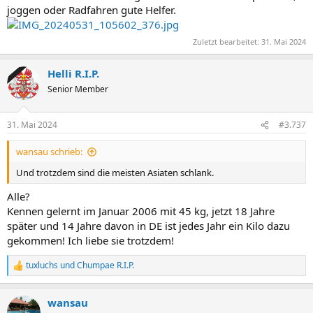
joggen oder Radfahren gute Helfer.
Zuletzt bearbeitet:
31. Mai 2024
Helli R.I.P.
Senior Member
31. Mai 2024
#3.737
wansau schrieb:
Und trotzdem sind die meisten Asiaten schlank.
Alle?
Kennen gelernt im Januar 2006 mit 45 kg, jetzt 18 Jahre
später und 14 Jahre davon in DE ist jedes Jahr ein Kilo dazu
gekommen! Ich liebe sie trotzdem!
tuxluchs
und
Chumpae R.I.P.
R
e
a
wansau
k