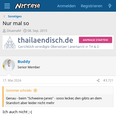
Anmelden
Registrieren
Sonstiges
Nur mal so
E
E
DisainaM
08. Sep. 2015
r
r
s
s
t
t
e
e
l
l
l
l
Buddy
e
t
Senior Member
r
a
m
17. Mai 2024
#3.721
Sommer schrieb:
Genau - beim "Schweine-Janes" - sooo lecker, den gibts an dem
Standort aber leider nicht mehr
Ich auch nicht ;-(