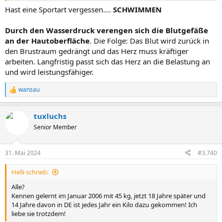
Hast eine Sportart vergessen....
SCHWIMMEN
Durch den Wasserdruck verengen sich die Blutgefäße
an der Hautoberfläche
. Die Folge: Das Blut wird zurück in
den Brustraum gedrängt und das Herz muss kräftiger
arbeiten. Langfristig passt sich das Herz an die Belastung an
und wird leistungsfähiger.
wansau
R
e
a
tuxluchs
k
t
Senior Member
i
o
n
31. Mai 2024
#3.740
e
n
Helli schrieb:
:
Alle?
Kennen gelernt im Januar 2006 mit 45 kg, jetzt 18 Jahre später und
14 Jahre davon in DE ist jedes Jahr ein Kilo dazu gekommen! Ich
liebe sie trotzdem!