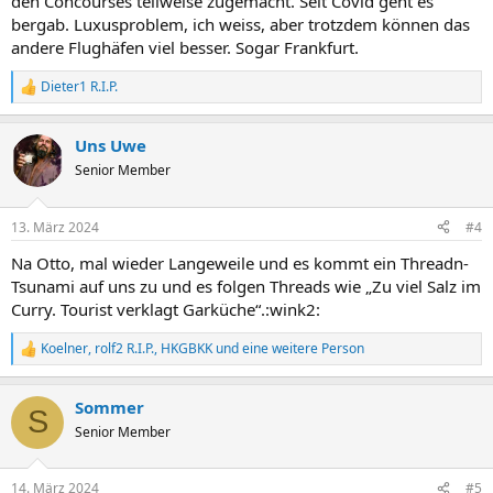
den Concourses teilweise zugemacht. Seit Covid geht es
bergab. Luxusproblem, ich weiss, aber trotzdem können das
andere Flughäfen viel besser. Sogar Frankfurt.
Dieter1 R.I.P.
R
e
a
Uns Uwe
k
t
Senior Member
i
o
n
13. März 2024
#4
e
n
Na Otto, mal wieder Langeweile und es kommt ein Threadn-
:
Tsunami auf uns zu und es folgen Threads wie „Zu viel Salz im
Curry. Tourist verklagt Garküche“.:wink2:
Koelner
,
rolf2 R.I.P.
,
HKGBKK
und eine weitere Person
R
e
a
Sommer
k
S
t
Senior Member
i
o
n
14. März 2024
#5