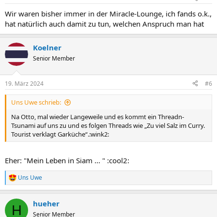
e
n
Wir waren bisher immer in der Miracle-Lounge, ich fands o.k.,
:
hat natürlich auch damit zu tun, welchen Anspruch man hat
Koelner
Senior Member
19. März 2024
#6
Uns Uwe schrieb:
Na Otto, mal wieder Langeweile und es kommt ein Threadn-
Tsunami auf uns zu und es folgen Threads wie „Zu viel Salz im Curry.
Tourist verklagt Garküche“.:wink2:
Eher: "Mein Leben in Siam ... " :cool2:
Uns Uwe
R
e
a
hueher
k
H
t
Senior Member