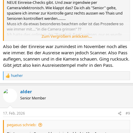
NEUE Einreise-Checks gibt. Und zwar irgendwie per
Camera/elektronisch. Wie klappt das? Da ich als "Senior" gelte,
spaziere ich immer zur Kontrolle ganz rechts aussen wo Thais und
Senioren kontrolliert werden.........
Muss ich da etwas besonderes beachten oder ist das Prozedere so
wie immer mit...."in die Camera grinsen" ??
Ich hatte dies online in der "Bangkok-Post" gelesen, nur es wurde
Zum Vergrößern anklicken....
da nicht genau beschrieben.......
Also bei der Einreise war zumindest im November noch alles
wie immer. Bei der Ausreise waren jedoch Scanner. Also Pass
auflegen, scannen und in die Kamera schauen. Ging rucksuck.
Gibt jetzt also kein Ausreisestempel mehr in den Pass.
hueher
R
e
a
alder
k
t
Senior Member
i
o
n
17. Feb. 2026
#9
e
n
pegasus schrieb:
: