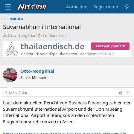
Anmelden
Registrieren
Touristik
Suvarnabhumi International
E
E
Otto-Nongkhai
13. März 2024
r
r
s
s
t
t
e
e
l
l
l
l
Otto-Nongkhai
e
t
Senior Member
r
a
m
13. März 2024
#1
Laut dem aktuellen Bericht von Business Financing zählen der
Suvarnabhumi International Airport und der Don Mueang
International Airport in Bangkok zu den schlechtesten
Flugverkehrsdrehkreuzen in Asien.