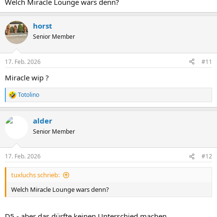
Welch Miracle Lounge wars denn?
:
horst
Senior Member
17. Feb. 2026
#11
Miracle wip ?
Totolino
R
e
a
alder
k
t
Senior Member
i
o
n
17. Feb. 2026
#12
e
n
tuxluchs schrieb:
:
Welch Miracle Lounge wars denn?
D5 - aber das dürfte keinen Unterschied machen.