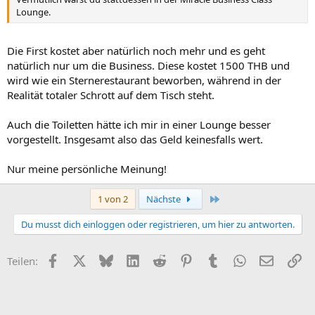
Lounge.
Die First kostet aber natürlich noch mehr und es geht
natürlich nur um die Business. Diese kostet 1500 THB und
wird wie ein Sternerestaurant beworben, während in der
Realität totaler Schrott auf dem Tisch steht.
Auch die Toiletten hätte ich mir in einer Lounge besser
vorgestellt. Insgesamt also das Geld keinesfalls wert.
Nur meine persönliche Meinung!
Letzte
1 von 2
Nächste
Du musst dich einloggen oder registrieren, um hier zu antworten.
Facebook
X (Twitter)
Bluesky
LinkedIn
Reddit
Pinterest
Tumblr
WhatsApp
E-Mail
Li
Teilen: