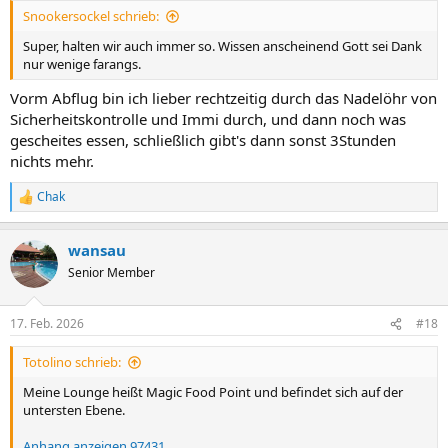
n
Snookersockel schrieb:
:
Super, halten wir auch immer so. Wissen anscheinend Gott sei Dank
nur wenige farangs.
Vorm Abflug bin ich lieber rechtzeitig durch das Nadelöhr von
Sicherheitskontrolle und Immi durch, und dann noch was
gescheites essen, schließlich gibt's dann sonst 3Stunden
nichts mehr.
Chak
R
e
a
wansau
k
t
Senior Member
i
o
n
17. Feb. 2026
#18
e
n
Totolino schrieb:
:
Meine Lounge heißt Magic Food Point und befindet sich auf der
untersten Ebene.
Anhang anzeigen 97431