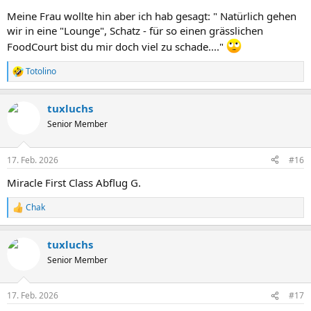
Ist vielleicht alles in allem nicht so gemütlich, aber eine gewisse Zeit
Meine Frau wollte hin aber ich hab gesagt: " Natürlich gehen
kann man da unten ganz gut verbringen.
wir in eine "Lounge", Schatz - für so einen grässlichen
FoodCourt bist du mir doch viel zu schade...."
Totolino
R
e
a
tuxluchs
k
t
Senior Member
i
o
n
17. Feb. 2026
#16
e
n
Miracle First Class Abflug G.
:
Chak
R
e
a
tuxluchs
k
t
Senior Member
i
o
n
17. Feb. 2026
#17
e