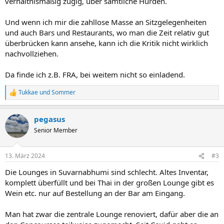
verhältnismäßig zügig, über sämtliche Hürden.
Und wenn ich mir die zahllose Masse an Sitzgelegenheiten
und auch Bars und Restaurants, wo man die Zeit relativ gut
überbrücken kann ansehe, kann ich die Kritik nicht wirklich
nachvollziehen.
Da finde ich z.B. FRA, bei weitem nicht so einladend.
Tukkae
und
Sommer
R
e
a
pegasus
k
t
Senior Member
i
o
n
13. März 2024
#3
e
n
Die Lounges in Suvarnabhumi sind schlecht. Altes Inventar,
:
komplett überfüllt und bei Thai in der großen Lounge gibt es
Wein etc. nur auf Bestellung an der Bar am Eingang.
Man hat zwar die zentrale Lounge renoviert, dafür aber die an