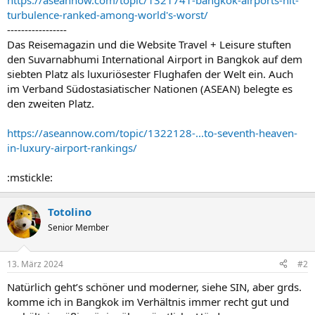
https://aseannow.com/topic/1321741-bangkok-airports-hit-
turbulence-ranked-among-world's-worst/
-----------------
Das Reisemagazin und die Website Travel + Leisure stuften
den Suvarnabhumi International Airport in Bangkok auf dem
siebten Platz als luxuriösester Flughafen der Welt ein. Auch
im Verband Südostasiatischer Nationen (ASEAN) belegte es
den zweiten Platz.
https://aseannow.com/topic/1322128-...to-seventh-heaven-
in-luxury-airport-rankings/
:mstickle:
Totolino
Senior Member
13. März 2024
#2
Natürlich geht’s schöner und moderner, siehe SIN, aber grds.
komme ich in Bangkok im Verhältnis immer recht gut und