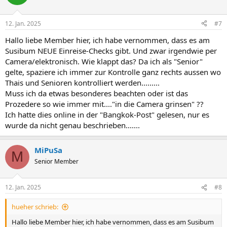
i
o
n
12. Jan. 2025
#7
e
n
Hallo liebe Member hier, ich habe vernommen, dass es am
:
Susibum NEUE Einreise-Checks gibt. Und zwar irgendwie per
Camera/elektronisch. Wie klappt das? Da ich als "Senior"
gelte, spaziere ich immer zur Kontrolle ganz rechts aussen wo
Thais und Senioren kontrolliert werden.........
Muss ich da etwas besonderes beachten oder ist das
Prozedere so wie immer mit...."in die Camera grinsen" ??
Ich hatte dies online in der "Bangkok-Post" gelesen, nur es
wurde da nicht genau beschrieben.......
MiPuSa
M
Senior Member
12. Jan. 2025
#8
hueher schrieb:
Hallo liebe Member hier, ich habe vernommen, dass es am Susibum