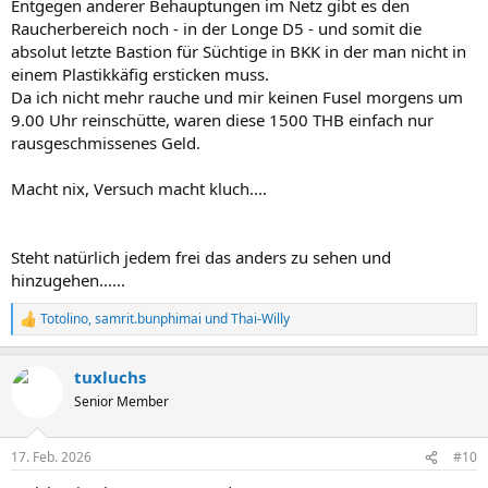
Entgegen anderer Behauptungen im Netz gibt es den
Raucherbereich noch - in der Longe D5 - und somit die
absolut letzte Bastion für Süchtige in BKK in der man nicht in
einem Plastikkäfig ersticken muss.
Da ich nicht mehr rauche und mir keinen Fusel morgens um
9.00 Uhr reinschütte, waren diese 1500 THB einfach nur
rausgeschmissenes Geld.
Macht nix, Versuch macht kluch....
Steht natürlich jedem frei das anders zu sehen und
hinzugehen......
Totolino
,
samrit.bunphimai
und
Thai-Willy
R
e
a
tuxluchs
k
t
Senior Member
i
o
n
17. Feb. 2026
#10
e
n