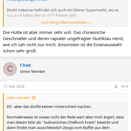
Direkt nebenan befindet sich auch ein kleiner Supermarkt, wo es
u.a. auch kaltes Bier zu 7/11-Preisen gibt.
Zum Vergrößern anklicken....
Das kann man dann schön im nahegelegenen Park mit einem
Zigarettchen genießen.
Die Hütte ist aber immer sehr voll. Das chinesische
Geschnatter und deren rapiater ungefragter Stuhlklau nervt,
Ist vielleicht alles in allem nicht so gemütlich, aber eine gewisse Zeit
wie ich sah nicht nur mich. Ansonsten ist die Essenauswahl
kann man da unten ganz gut verbringen.
schon sehr groß.
Chak
C
Senior Member
17. Feb. 2026
#19
alder schrieb:
D5 - aber das dürfte keinen Unterschied machen.
Normalerweise ist sowas nicht der Rede wert aber mich ärgert, dass
man diesen Mist als " kulinarisches Chefkoch Event" bewirbt und
dann findet man ausschliesslich Zeugs vom Buffet aus dem