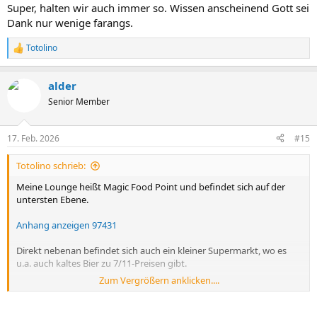
Zigarettchen genießen.
Super, halten wir auch immer so. Wissen anscheinend Gott sei
Dank nur wenige farangs.
Ist vielleicht alles in allem nicht so gemütlich, aber eine gewisse Zeit
kann man da unten ganz gut verbringen.
Totolino
R
e
a
alder
k
t
Senior Member
i
o
n
17. Feb. 2026
#15
e
n
Totolino schrieb:
:
Meine Lounge heißt Magic Food Point und befindet sich auf der
untersten Ebene.
Anhang anzeigen 97431
Direkt nebenan befindet sich auch ein kleiner Supermarkt, wo es
u.a. auch kaltes Bier zu 7/11-Preisen gibt.
Zum Vergrößern anklicken....
Das kann man dann schön im nahegelegenen Park mit einem
Zigarettchen genießen.