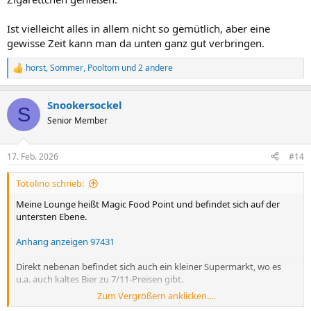
Ist vielleicht alles in allem nicht so gemütlich, aber eine
gewisse Zeit kann man da unten ganz gut verbringen.
horst
,
Sommer
,
Pooltom
und 2 andere
R
e
a
Snookersockel
k
S
t
Senior Member
i
o
n
17. Feb. 2026
#14
e
n
Totolino schrieb:
:
Meine Lounge heißt Magic Food Point und befindet sich auf der
untersten Ebene.
Anhang anzeigen 97431
Direkt nebenan befindet sich auch ein kleiner Supermarkt, wo es
u.a. auch kaltes Bier zu 7/11-Preisen gibt.
Zum Vergrößern anklicken....
Das kann man dann schön im nahegelegenen Park mit einem