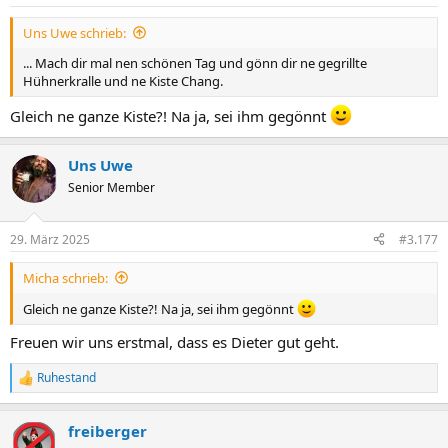
Uns Uwe schrieb:
... Mach dir mal nen schönen Tag und gönn dir ne gegrillte
Hühnerkralle und ne Kiste Chang.
Gleich ne ganze Kiste?! Na ja, sei ihm gegönnt
Uns Uwe
Senior Member
29. März 2025
#3.177
Micha schrieb:
Gleich ne ganze Kiste?! Na ja, sei ihm gegönnt
Freuen wir uns erstmal, dass es Dieter gut geht.
Ruhestand
R
e
a
freiberger
k