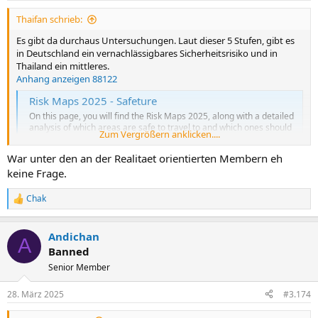
n
Thaifan schrieb:
:
Es gibt da durchaus Untersuchungen. Laut dieser 5 Stufen, gibt es
in Deutschland ein vernachlässigbares Sicherheitsrisiko und in
Thailand ein mittleres.
Anhang anzeigen 88122
Risk Maps 2025 - Safeture
On this page, you will find the Risk Maps 2025, along with a detailed
analysis of which areas are safe to travel to and which ones should
Zum Vergrößern anklicken....
be avoided.
safeture.com
War unter den an der Realitaet orientierten Membern eh
keine Frage.
Chak
R
e
a
Andichan
k
A
t
Banned
i
Senior Member
o
n
e
28. März 2025
#3.174
n
: