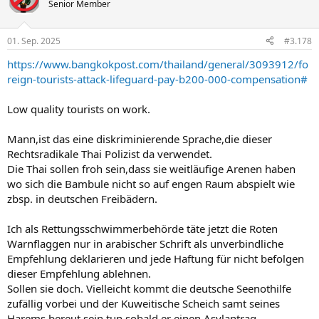
t
Senior Member
i
o
n
01. Sep. 2025
#3.178
e
n
https://www.bangkokpost.com/thailand/general/3093912/fo
:
reign-tourists-attack-lifeguard-pay-b200-000-compensation#
Low quality tourists on work.
Mann,ist das eine diskriminierende Sprache,die dieser
Rechtsradikale Thai Polizist da verwendet.
Die Thai sollen froh sein,dass sie weitläufige Arenen haben
wo sich die Bambule nicht so auf engen Raum abspielt wie
zbsp. in deutschen Freibädern.
Ich als Rettungsschwimmerbehörde täte jetzt die Roten
Warnflaggen nur in arabischer Schrift als unverbindliche
Empfehlung deklarieren und jede Haftung für nicht befolgen
dieser Empfehlung ablehnen.
Sollen sie doch. Vielleicht kommt die deutsche Seenothilfe
zufällig vorbei und der Kuweitische Scheich samt seines
Harems bereut sein tun,sobald er einen Asylantrag