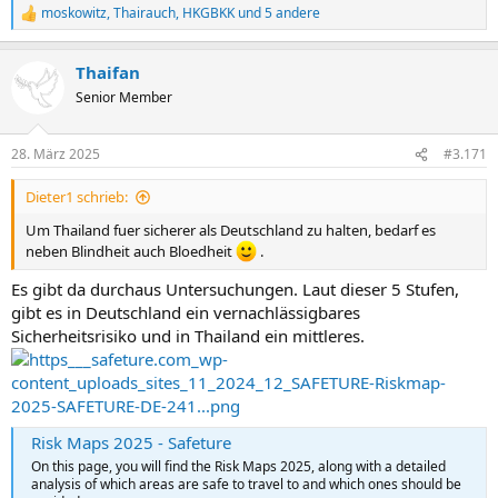
moskowitz
,
Thairauch
,
HKGBKK
und 5 andere
R
e
a
Thaifan
k
t
Senior Member
i
o
n
28. März 2025
#3.171
e
n
Dieter1 schrieb:
:
Um Thailand fuer sicherer als Deutschland zu halten, bedarf es
neben Blindheit auch Bloedheit
.
Es gibt da durchaus Untersuchungen. Laut dieser 5 Stufen,
gibt es in Deutschland ein vernachlässigbares
Sicherheitsrisiko und in Thailand ein mittleres.
Risk Maps 2025 - Safeture
On this page, you will find the Risk Maps 2025, along with a detailed
analysis of which areas are safe to travel to and which ones should be