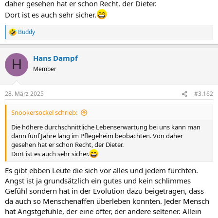
daher gesehen hat er schon Recht, der Dieter.
Dort ist es auch sehr sicher.
Buddy
R
e
a
Hans Dampf
k
H
t
Member
i
o
n
28. März 2025
#3.162
e
n
Snookersockel schrieb:
:
Die höhere durchschnittliche Lebenserwartung bei uns kann man
dann fünf Jahre lang im Pflegeheim beobachten. Von daher
gesehen hat er schon Recht, der Dieter.
Dort ist es auch sehr sicher.
Es gibt ebben Leute die sich vor alles und jedem fürchten.
Angst ist ja grundsätzlich ein gutes und kein schlimmes
Gefühl sondern hat in der Evolution dazu beigetragen, dass
da auch so Menschenaffen überleben konnten. Jeder Mensch
hat Angstgefühle, der eine öfter, der andere seltener. Allein