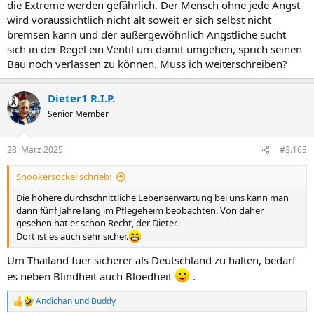
die Extreme werden gefährlich. Der Mensch ohne jede Angst
wird voraussichtlich nicht alt soweit er sich selbst nicht
bremsen kann und der außergewöhnlich Ängstliche sucht
sich in der Regel ein Ventil um damit umgehen, sprich seinen
Bau noch verlassen zu können. Muss ich weiterschreiben?
Dieter1 R.I.P.
Senior Member
28. März 2025
#3.163
Snookersockel schrieb:
Die höhere durchschnittliche Lebenserwartung bei uns kann man
dann fünf Jahre lang im Pflegeheim beobachten. Von daher
gesehen hat er schon Recht, der Dieter.
Dort ist es auch sehr sicher.
Um Thailand fuer sicherer als Deutschland zu halten, bedarf
es neben Blindheit auch Bloedheit
.
Andichan
und
Buddy
R