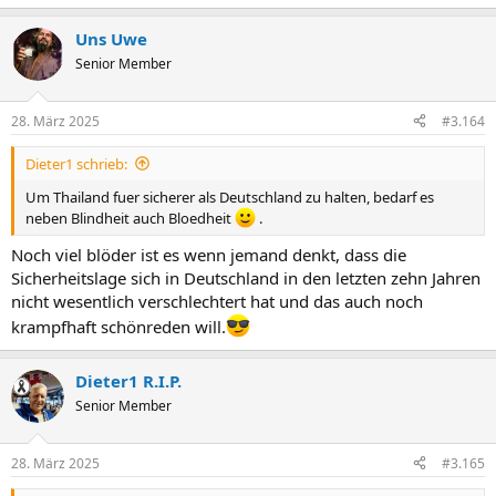
e
a
Uns Uwe
k
t
Senior Member
i
o
n
28. März 2025
#3.164
e
n
Dieter1 schrieb:
:
Um Thailand fuer sicherer als Deutschland zu halten, bedarf es
neben Blindheit auch Bloedheit
.
Noch viel blöder ist es wenn jemand denkt, dass die
Sicherheitslage sich in Deutschland in den letzten zehn Jahren
nicht wesentlich verschlechtert hat und das auch noch
krampfhaft schönreden will.
Dieter1 R.I.P.
Senior Member
28. März 2025
#3.165