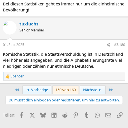
Bei diesen Statistiken geht es immer nur um die einheimische
Selbst bei Wiki (2022)
Bevölkerung!
Durchschnitt Deutschland 81
Durchschnitt Thailand 79,7
tuxluchs
Wobei da wohl jeder anders misst.
Senior Member
(P.S.: Deine kleinen Unverschämtheiten lass ich dir durchgehen. Man
weiß ja wo's herkommt.
)
01. Sep. 2025
#3.180
Komische Statistik, die Staatsverschuldung ist in Deutschland
viel höher als angegeben, und die Alphabetisierungsrate viel
niedriger, oder zählen nur ethnische Deutsche.
Spencer
R
e
a
Erste
Letzte
Vorherige
159 von 160
Nächste
k
t
Du musst dich einloggen oder registrieren, um hier zu antworten.
i
o
n
Facebook
X (Twitter)
Bluesky
LinkedIn
Reddit
Pinterest
Tumblr
WhatsApp
E-Mail
Li
Teilen:
e
n
: