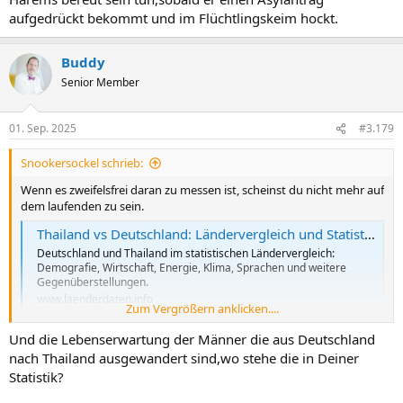
aufgedrückt bekommt und im Flüchtlingskeim hockt.
Buddy
Senior Member
01. Sep. 2025
#3.179
Snookersockel schrieb:
Wenn es zweifelsfrei daran zu messen ist, scheinst du nicht mehr auf
dem laufenden zu sein.
Thailand vs Deutschland: Ländervergleich und Statistiken
Deutschland und Thailand im statistischen Ländervergleich:
Demografie, Wirtschaft, Energie, Klima, Sprachen und weitere
Gegenüberstellungen.
www.laenderdaten.info
Zum Vergrößern anklicken....
Und die Lebenserwartung der Männer die aus Deutschland
Lebenserwartung Männer:
nach Thailand ausgewandert sind,wo stehe die in Deiner
Thailand 75 Deutschland 78
Lebenserwartung Frauen
Statistik?
Thailand 84 Deutschland 83