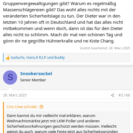
Gruppenvergewaltigungen gibt? Warum es regelmäßig
Massenschlägereien gibt? Das wohl alles nichts mit der
veränderten Sicherheitslage zu tun. Der Dieter war in den
letzten 10 Jahren oft in Deutschland und hat das alles nicht
mitbekommen und wenn doch, dann ist das für den Dieter
alles nicht so schlimm. Mach dir mal nen schönen Tag und
gönn dir ne gegrillte Hühnerkralle und ne Kiste Chang.
Zuletzt bearbeitet:
28. März 2025
tuxluchs
,
Hans.K R.I.P.
und
Buddy
R
e
a
Snookersockel
k
S
t
Senior Member
i
o
n
28. März 2025
#3.168
e
n
Uns Uwe schrieb:
:
Dann kannst du mir vielleicht mal erklären, warum
Weihnachtsmärkte jetzt mit LKW-Poller und anderen
Sicherheitsvorkehrungen geschützt werden müssen. Vielleicht
weisst du auch, warum viele Feste jetzt aus Sicherheitsgründen