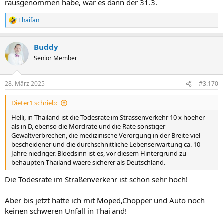
rausgenommen habe, war es dann der 31.3.
Thaifan
R
e
a
Buddy
k
t
Senior Member
i
o
n
28. März 2025
#3.170
e
n
Dieter1 schrieb:
:
Helli, in Thailand ist die Todesrate im Strassenverkehr 10 x hoeher
als in D, ebenso die Mordrate und die Rate sonstiger
Gewaltverbrechen, die medizinische Verorgung in der Breite viel
bescheidener und die durchschnittliche Lebenserwartung ca. 10
Jahre niedriger. Bloedsinn ist es, vor diesem Hintergrund zu
behaupten Thailand waere sicherer als Deutschland.
Die Todesrate im Straßenverkehr ist schon sehr hoch!
Aber bis jetzt hatte ich mit Moped,Chopper und Auto noch
keinen schweren Unfall in Thailand!