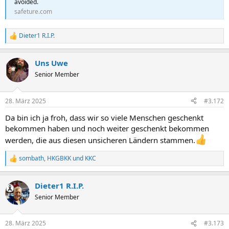
avoided.
safeture.com
Dieter1 R.I.P.
R
e
a
Uns Uwe
k
t
Senior Member
i
o
n
28. März 2025
#3.172
e
n
Da bin ich ja froh, dass wir so viele Menschen geschenkt
:
bekommen haben und noch weiter geschenkt bekommen
werden, die aus diesen unsicheren Ländern stammen.
sombath
,
HKGBKK
und
KKC
R
e
a
Dieter1 R.I.P.
k
t
Senior Member
i
o
n
28. März 2025
#3.173
e