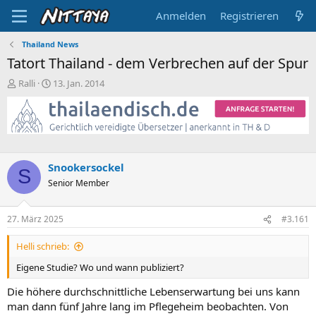
Anmelden
Registrieren
Thailand News
Tatort Thailand - dem Verbrechen auf der Spur
E
E
Ralli
13. Jan. 2014
r
r
s
s
t
t
e
e
l
l
l
l
Snookersockel
e
t
S
Senior Member
r
a
m
27. März 2025
#3.161
Helli schrieb:
Eigene Studie? Wo und wann publiziert?
Die höhere durchschnittliche Lebenserwartung bei uns kann
man dann fünf Jahre lang im Pflegeheim beobachten. Von