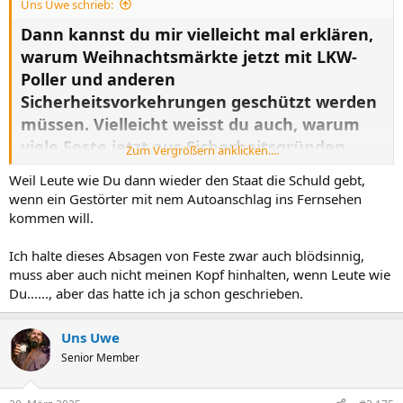
Uns Uwe schrieb:
Dann kannst du mir vielleicht mal erklären,
warum Weihnachtsmärkte jetzt mit LKW-
Poller und anderen
Sicherheitsvorkehrungen geschützt werden
müssen. Vielleicht weisst du auch, warum
viele Feste jetzt aus Sicherheitsgründen
Zum Vergrößern anklicken....
abgesagt werden?
Vielleicht weil sie von deutschen Nazis
Weil Leute wie Du dann wieder den Staat die Schuld gebt,
bedroht werden? Warum es für Juden auf Deutschlands Straßen
wenn ein Gestörter mit nem Autoanschlag ins Fernsehen
wieder gefährlich geworden ist? Warum regelmäßig kriminelle
kommen will.
Familenclans unangenehm auffallen?
Warum in unseren Städten jetzt täglich Menschen an und
Ich halte dieses Absagen von Feste zwar auch blödsinnig,
abgestochen werden? Warum es täglich Gruppenvergewaltigungen
muss aber auch nicht meinen Kopf hinhalten, wenn Leute wie
gibt? Warum es regelmäßig Massenschlägereien gibt? Das wohl
Du......, aber das hatte ich ja schon geschrieben.
alles nichts mit der veränderten Sicherheitslage zu tun. Der Dieter
war in den letzten 10 Jahren oft in Deutschland und hat das alles
nicht mitbekommen und wenn doch, dann ist das für den Dieter
Uns Uwe
alles nicht so schlimm. Mach dir mal nen schönen Tag und gönn dir
Senior Member
ne gegrillte Hühnerkralle und ne Kiste Chang.