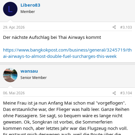
a
Libero83
k
L
t
Member
i
o
n
29. Apr. 2026
#3.103
e
n
Der nächste Aufschlag bei Thai Airways kommt
:
https://www.bangkokpost.com/business/general/3245719/th
ai-airways-to-almost-double-fuel-surcharges-this-week
wansau
Senior Member
06. Mai 2026
#3.104
Meine Frau ist ja nun Anfang Mai schon mal "vorgeflogen".
Das erstaunliche war, der Flieger was halb leer. Ganze Reihen
ohne Passagiere. Sie sagt, so bequem wäre es lange nicht
gewesen. Ok, Songkran ist vorbei, die Sommerferien
kommen noch, aber letztes Jahr war das Flugzeug noch voll.
Es erstaunt mich deswegen auch, weil die Route über die