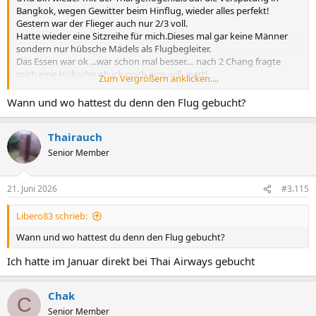
Bangkok, wegen Gewitter beim Hinflug, wieder alles perfekt!
Gestern war der Flieger auch nur 2/3 voll.
Hatte wieder eine Sitzreihe für mich.Dieses mal gar keine Männer
sondern nur hübsche Mädels als Flugbegleiter.
Das Essen war ok ...war schon mal besser.... nach 2 Chang fragte
mich eine Hübsche ob ich noch eins will...nett!
Zum Vergrößern anklicken....
Die Abfertigung in BKK war mit Gepäck holen in 45 min.eredigt.
Die Tickets waren mit 848 € pP billiger als in den vergangenen
Wann und wo hattest du denn den Flug gebucht?
Jahren.
10 Kilo Wurst und Käse ... hat wieder geklappt.Sehe halt zu ehrlich
Thairauch
aus.
Senior Member
VG Thairauch
21. Juni 2026
#3.115
Libero83 schrieb:
Wann und wo hattest du denn den Flug gebucht?
Ich hatte im Januar direkt bei Thai Airways gebucht
Chak
C
Senior Member