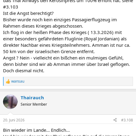
daß Thai Airways den Kerosinpreis um 100% erhöht hat. siehe
#3.103
Ist die Angst berechtigt?
Bisher wurde noch kein einziges Passagierflugzeug im
Rahmen dieses Krieges abgeschossen.
Ich flog in der heißen Phase des Krieges ( 13.3.2026) mit
einer besonders gefährdeten Fluglinie (Royal Jordanian) als
direkter Nachbar eines Kriegsteilnehmers. Amman ist nur ca.
50 km von der israelischen Grenze entfernt.
Angst ? Nein - vielleicht ein bißchen ein mulmiges Gefühl,
denn bisher sind wir ab Amman immer über Israel geflogen.
Doch diesmal nicht.
wansau
R
e
a
Thairauch
k
t
Senior Member
i
o
n
20. Juni 2026
#3.108
e
n
Bin wieder im Lande... Endlich...
: