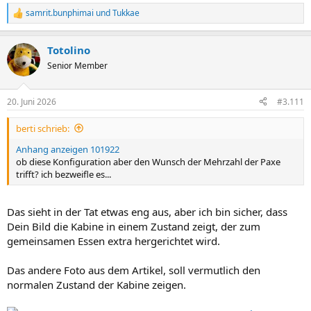
samrit.bunphimai
und
Tukkae
R
e
a
Totolino
k
t
Senior Member
i
o
n
20. Juni 2026
#3.111
e
n
berti schrieb:
:
Anhang anzeigen 101922
ob diese Konfiguration aber den Wunsch der Mehrzahl der Paxe
trifft? ich bezweifle es...
Das sieht in der Tat etwas eng aus, aber ich bin sicher, dass
Dein Bild die Kabine in einem Zustand zeigt, der zum
gemeinsamen Essen extra hergerichtet wird.
Das andere Foto aus dem Artikel, soll vermutlich den
normalen Zustand der Kabine zeigen.