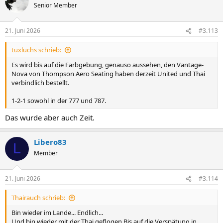
t
Senior Member
i
o
n
21. Juni 2026
#3.113
e
n
tuxluchs schrieb:
:
Es wird bis auf die Farbgebung, genauso aussehen, den Vantage-
Nova von Thompson Aero Seating haben derzeit United und Thai
verbindlich bestellt.
1-2-1 sowohl in der 777 und 787.
Das wurde aber auch Zeit.
Libero83
L
Member
21. Juni 2026
#3.114
Thairauch schrieb:
Bin wieder im Lande... Endlich...
Und bin wieder mit der Thai geflogen.Bis auf die Verspätung in