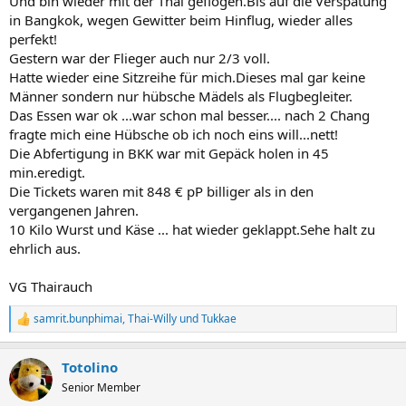
Und bin wieder mit der Thai geflogen.Bis auf die Verspätung
in Bangkok, wegen Gewitter beim Hinflug, wieder alles
perfekt!
Gestern war der Flieger auch nur 2/3 voll.
Hatte wieder eine Sitzreihe für mich.Dieses mal gar keine
Männer sondern nur hübsche Mädels als Flugbegleiter.
Das Essen war ok ...war schon mal besser.... nach 2 Chang
fragte mich eine Hübsche ob ich noch eins will...nett!
Die Abfertigung in BKK war mit Gepäck holen in 45
min.eredigt.
Die Tickets waren mit 848 € pP billiger als in den
vergangenen Jahren.
10 Kilo Wurst und Käse ... hat wieder geklappt.Sehe halt zu
ehrlich aus.
VG Thairauch
samrit.bunphimai
,
Thai-Willy
und
Tukkae
R
e
a
Totolino
k
t
Senior Member
i