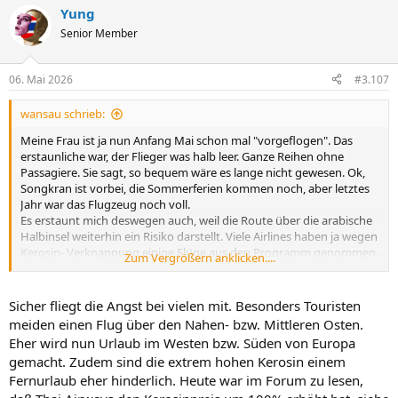
Yung
Senior Member
06. Mai 2026
#3.107
wansau schrieb:
Meine Frau ist ja nun Anfang Mai schon mal "vorgeflogen". Das
erstaunliche war, der Flieger was halb leer. Ganze Reihen ohne
Passagiere. Sie sagt, so bequem wäre es lange nicht gewesen. Ok,
Songkran ist vorbei, die Sommerferien kommen noch, aber letztes
Jahr war das Flugzeug noch voll.
Es erstaunt mich deswegen auch, weil die Route über die arabische
Halbinsel weiterhin ein Risiko darstellt. Viele Airlines haben ja wegen
Kerosin- Verknappung einige Flüge aus den Programm genommen.
Zum Vergrößern anklicken....
Deshalb war meine Annahme der Flug sei ausgebucht.
Sicher fliegt die Angst bei vielen mit. Besonders Touristen
meiden einen Flug über den Nahen- bzw. Mittleren Osten.
Eher wird nun Urlaub im Westen bzw. Süden von Europa
gemacht. Zudem sind die extrem hohen Kerosin einem
Fernurlaub eher hinderlich. Heute war im Forum zu lesen,