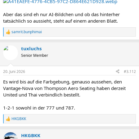
Aber das sind eh nur AI-Bildchen und ob das hinterher
tatsächlich so aussieht, steht auf einem anderen Blatt.
samrit.bunphimai
R
e
a
tuxluchs
k
t
Senior Member
i
o
n
20. Juni 2026
#3.112
e
n
Es wird bis auf die Farbgebung, genauso aussehen, den
:
Vantage-Nova von Thompson Aero Seating haben derzeit
United und Thai verbindlich bestellt.
1-2-1 sowohl in der 777 und 787.
HKGBKK
R
e
a
HKGBKK
k