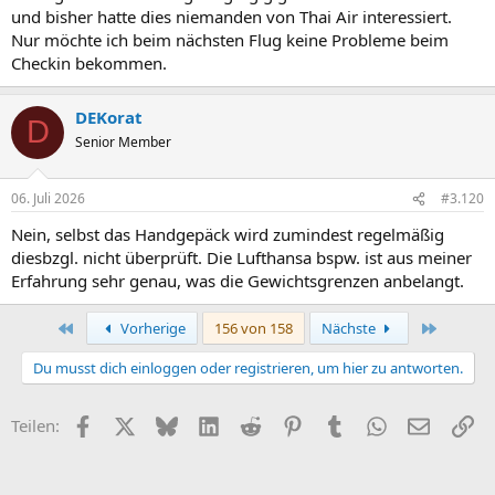
und bisher hatte dies niemanden von Thai Air interessiert.
Nur möchte ich beim nächsten Flug keine Probleme beim
Checkin bekommen.
DEKorat
D
Senior Member
06. Juli 2026
#3.120
Nein, selbst das Handgepäck wird zumindest regelmäßig
diesbzgl. nicht überprüft. Die Lufthansa bspw. ist aus meiner
Erfahrung sehr genau, was die Gewichtsgrenzen anbelangt.
Erste
Letzte
Vorherige
156 von 158
Nächste
Du musst dich einloggen oder registrieren, um hier zu antworten.
Facebook
X (Twitter)
Bluesky
LinkedIn
Reddit
Pinterest
Tumblr
WhatsApp
E-Mail
Li
Teilen: