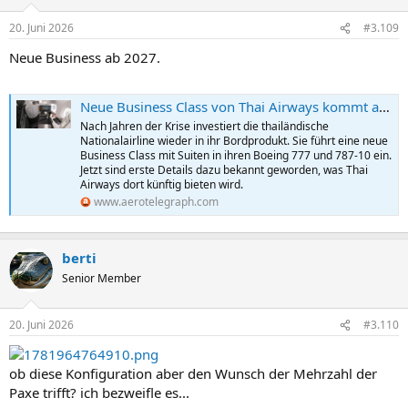
o
n
20. Juni 2026
#3.109
e
n
Neue Business ab 2027.
:
Neue Business Class von Thai Airways kommt ab 2027 | aeroTELEGRAPH
Nach Jahren der Krise investiert die thailändische
Nationalairline wieder in ihr Bordprodukt. Sie führt eine neue
Business Class mit Suiten in ihren Boeing 777 und 787-10 ein.
Jetzt sind erste Details dazu bekannt geworden, was Thai
Airways dort künftig bieten wird.
www.aerotelegraph.com
berti
Senior Member
20. Juni 2026
#3.110
ob diese Konfiguration aber den Wunsch der Mehrzahl der
Paxe trifft? ich bezweifle es...