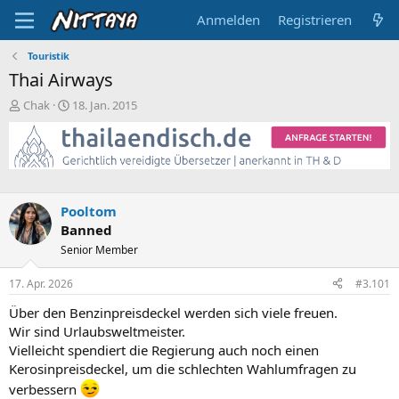
Anmelden
Registrieren
Touristik
Thai Airways
E
E
Chak
18. Jan. 2015
r
r
s
s
t
t
e
e
l
l
l
l
Pooltom
e
t
Banned
r
a
m
Senior Member
17. Apr. 2026
#3.101
Über den Benzinpreisdeckel werden sich viele freuen.
Wir sind Urlaubsweltmeister.
Vielleicht spendiert die Regierung auch noch einen
Kerosinpreisdeckel, um die schlechten Wahlumfragen zu
verbessern