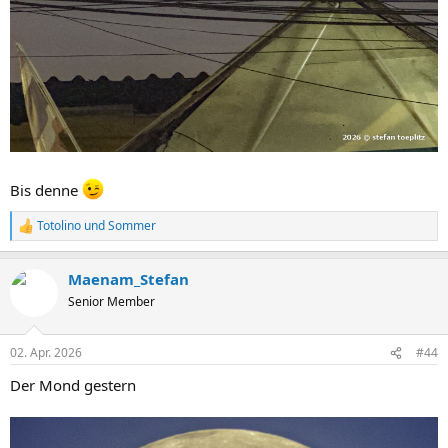
Bis denne
Totolino
und
Sommer
R
e
a
Maenam_Stefan
k
t
Senior Member
i
o
n
02. Apr. 2026
#44
e
n
Der Mond gestern
: