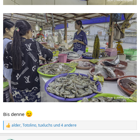
Bis denne
alder
,
Totolino
,
tuxluchs
und 4 andere
R
e
a