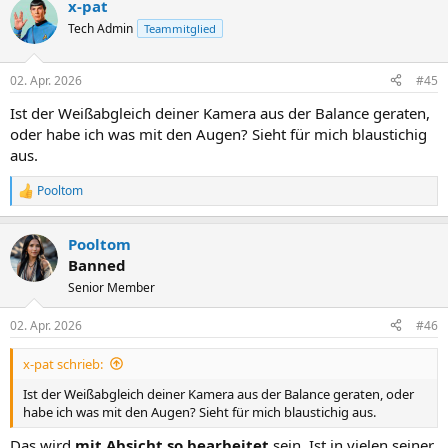
x-pat
k
t
Tech Admin
Teammitglied
i
o
n
02. Apr. 2026
#45
e
n
Ist der Weißabgleich deiner Kamera aus der Balance geraten,
:
oder habe ich was mit den Augen? Sieht für mich blaustichig
aus.
Pooltom
R
e
a
Pooltom
k
t
Banned
i
Senior Member
o
n
e
02. Apr. 2026
#46
n
:
x-pat schrieb:
Ist der Weißabgleich deiner Kamera aus der Balance geraten, oder
habe ich was mit den Augen? Sieht für mich blaustichig aus.
Das wird
mit Absicht so bearbeitet
sein. Ist in vielen seiner