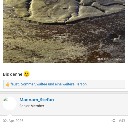
Bis denne
feusti
,
Sommer
,
waltee
und eine weitere Person
R
e
a
Maenam_Stefan
k
t
Senior Member
i
o
n
02. Apr. 2026
#43
e
n