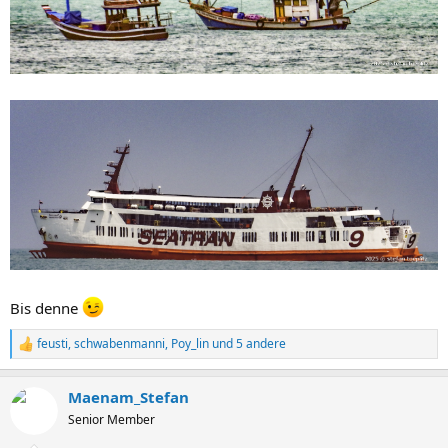
Bis denne
feusti
,
schwabenmanni
,
Poy_lin
und 5 andere
R
e
a
Maenam_Stefan
k
t
Senior Member
i
o