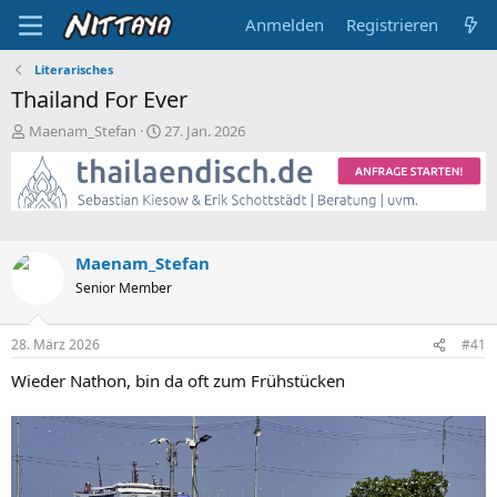
Anmelden
Registrieren
Literarisches
Thailand For Ever
E
E
Maenam_Stefan
27. Jan. 2026
r
r
s
s
t
t
e
e
l
l
l
l
Maenam_Stefan
e
t
Senior Member
r
a
m
28. März 2026
#41
Wieder Nathon, bin da oft zum Frühstücken