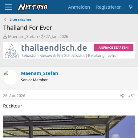
Anmelden
Registrieren
Literarisches
Thailand For Ever
E
E
Maenam_Stefan
27. Jan. 2026
r
r
s
s
t
t
e
e
l
l
l
l
Maenam_Stefan
e
t
Senior Member
r
a
m
26. Apr. 2026
#81
Rücktour