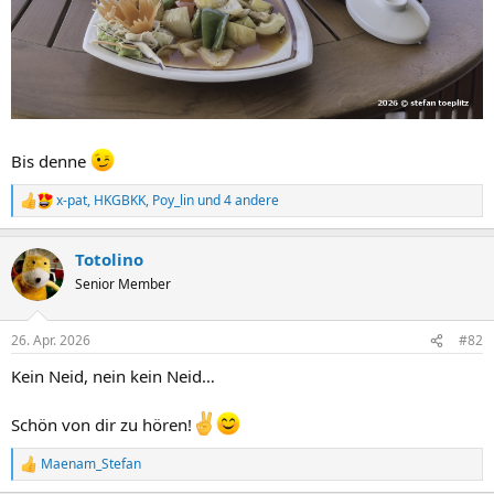
Bis denne
x-pat
,
HKGBKK
,
Poy_lin
und 4 andere
R
e
a
Totolino
k
t
Senior Member
i
o
n
26. Apr. 2026
#82
e
n
Kein Neid, nein kein Neid…
:
Schön von dir zu hören!
Maenam_Stefan
R
e