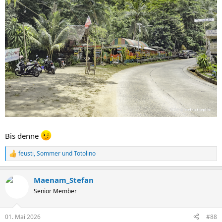
Bis denne
feusti
,
Sommer
und
Totolino
R
e
a
Maenam_Stefan
k
t
Senior Member
i
o
n
01. Mai 2026
#88
e