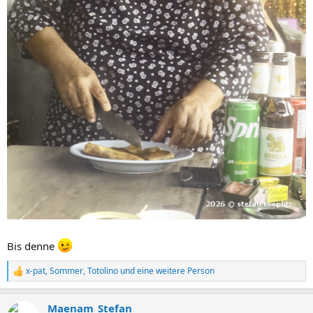
Bis denne
x-pat
,
Sommer
,
Totolino
und eine weitere Person
R
e
a
Maenam_Stefan
k