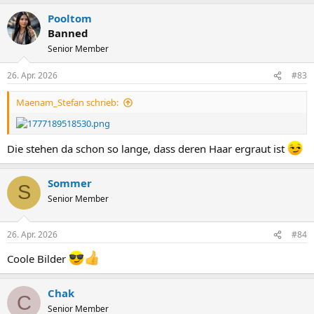
a
Pooltom
k
t
Banned
i
Senior Member
o
n
e
26. Apr. 2026
#83
n
:
Maenam_Stefan schrieb:
Die stehen da schon so lange, dass deren Haar ergraut ist
Sommer
S
Senior Member
26. Apr. 2026
#84
Coole Bilder
Chak
C
Senior Member