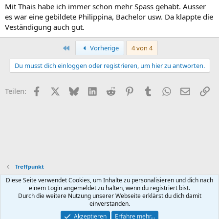
Mit Thais habe ich immer schon mehr Spass gehabt. Ausser
es war eine gebildete Philippina, Bachelor usw. Da klappte die
Veständigung auch gut.
Erste
Vorherige
4 von 4
Du musst dich einloggen oder registrieren, um hier zu antworten.
Facebook
X (Twitter)
Bluesky
LinkedIn
Reddit
Pinterest
Tumblr
WhatsApp
E-Mail
Li
Teilen:
Treffpunkt
Diese Seite verwendet Cookies, um Inhalte zu personalisieren und dich nach
Default style
Deutsch (Du)
einem Login angemeldet zu halten, wenn du registriert bist.
Durch die weitere Nutzung unserer Webseite erklärst du dich damit
Nutzungsbedingungen
Datenschutz
Hilfe und Impressum
R
einverstanden.
S
S
Akzeptieren
Erfahre mehr…
®