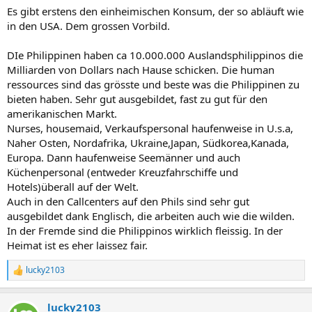
Es gibt erstens den einheimischen Konsum, der so abläuft wie
in den USA. Dem grossen Vorbild.
DIe Philippinen haben ca 10.000.000 Auslandsphilippinos die
Milliarden von Dollars nach Hause schicken. Die human
ressources sind das grösste und beste was die Philippinen zu
bieten haben. Sehr gut ausgebildet, fast zu gut für den
amerikanischen Markt.
Nurses, housemaid, Verkaufspersonal haufenweise in U.s.a,
Naher Osten, Nordafrika, Ukraine,Japan, Südkorea,Kanada,
Europa. Dann haufenweise Seemänner und auch
Küchenpersonal (entweder Kreuzfahrschiffe und
Hotels)überall auf der Welt.
Auch in den Callcenters auf den Phils sind sehr gut
ausgebildet dank Englisch, die arbeiten auch wie die wilden.
In der Fremde sind die Philippinos wirklich fleissig. In der
Heimat ist es eher laissez fair.
lucky2103
R
e
a
lucky2103
k