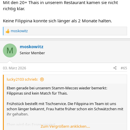
Mit den 20+ Thais in unserem Restaurant kamen sie nicht
richtig klar.
Keine Filippina konnte sich länger als 2 Monate halten.
moskowitz
R
e
a
moskowitz
k
M
t
Senior Member
i
o
n
03. März 2026
#65
e
n
lucky2103 schrieb:
:
Eben gerade bei unserem Stamm-Mecces wieder bemerkt:
Filippinas sind kein Match für Thais.
Frühstück bestellt mit Tischservice. Die Filippina im Team ist uns
schon länger bekannt, Frau hatte früher schon ein Schwätzchen mit
ihr gehalten.
Eben wird das Essen serviert.
Zum Vergrößern anklicken....
Die Pinay schafft es, ohne die Gäste anzusehen oder ein Wort zu