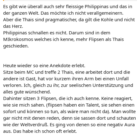
sagen das Tablet hinzustellen und zu gehen.
Es gibt wie überall auch sehr fleissige Philippinas und das in
der ganzen Welt. Das möchte ich nicht verallgemeinern.
Bei uns im Restaurant hatten wir öfter mal Filippinas unter dem
Aber die Thais sind pragmatischer, da gilt die Kohle und nicht
Personal.
das Herz.
Die kamen regelmäßig zu spät und als sie dann doch kamen, haben
Philippinas schnallen es nicht. Darum sind in dem
sie sich nicht entschuldigt und auch nicht Gas gegeben.
MIkrokosmos welches ich kenne, mehr Flipsen als Thais
Stattdessen hab ich sie öfter bei einem Schwätzchen mit den Gästen
erwischt.
geschieden.
Mit den 20+ Thais in unserem Restaurant kamen sie nicht richtig
klar.
Heute wieder so eine Anekdote erlebt.
Keine Filippina konnte sich länger als 2 Monate halten.
Sitze beim MC und treffe 2 Thais, eine arbeitet dort und die
andere ist Gast, hat vor kurzem ihren Arm bei einen Unfall
verloren. Ich, gleich zu ihr, zur seelischen Unterstützung und
alles gute wünschend.
Dahinter sitzen 3 Flipsen, die ich auch kenne. Keine reagiert,
wie sie mich sahen. (flipsen haben ein Talent, sie sehen einen
sofort und können so tun, als wäre man nicht da). Man wollte
gar nicht mit denen reden, denn sie sassen dort und schauten
wie der Weltverdruß. Es ging von denen so eine negativ Aura
aus. Das habe ich schon oft erlebt.