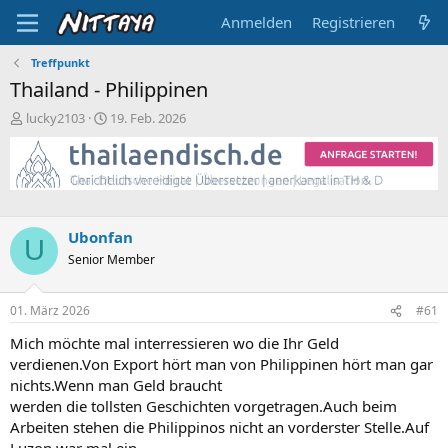
Anmelden
Registrieren
Treffpunkt
Thailand - Philippinen
E
E
lucky2103
19. Feb. 2026
r
r
s
s
t
t
e
e
l
l
l
l
Ubonfan
e
t
U
Senior Member
r
a
m
01. März 2026
#61
Mich möchte mal interressieren wo die Ihr Geld
verdienen.Von Export hört man von Philippinen hört man gar
nichts.Wenn man Geld braucht
werden die tollsten Geschichten vorgetragen.Auch beim
Arbeiten stehen die Philippinos nicht an vorderster Stelle.Auf