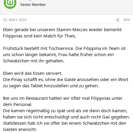
t
Senior Member
i
o
n
02. März 2026
#64
e
n
Eben gerade bei unserem Stamm-Mecces wieder bemerkt:
:
Filippinas sind kein Match für Thais.
Frühstück bestellt mit Tischservice. Die Filippina im Team ist
uns schon länger bekannt, Frau hatte früher schon ein
Schwätzchen mit ihr gehalten.
Eben wird das Essen serviert.
Die Pinay schafft es, ohne die Gäste anzusehen oder ein Wort
zu sagen das Tablet hinzustellen und zu gehen.
Bei uns im Restaurant hatten wir öfter mal Filippinas unter
dem Personal.
Die kamen regelmäßig zu spät und als sie dann doch kamen,
haben sie sich nicht entschuldigt und auch nicht Gas gegeben.
Stattdessen hab ich sie öfter bei einem Schwätzchen mit den
Gästen erwischt.