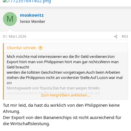
moskowitz
M
Senior Member
01. März 2026
#63
Ubonfan schrieb:
Mich möchte mal interressieren wo die Ihr Geld verdienen.Von
Export hört man von Philippinen hört man gar nichts.Wenn man
Geld braucht
werden die tollsten Geschichten vorgetragen.Auch beim Arbeiten
stehen die Philippinos nicht an vorderster Stelle.Auf Luzon war mal
ein
Montagewerk von Toyota.Das hat man wegen Streiks
geschlossen.Wirtschaftlich ist Philippinen am Ende der
Zum Vergrößern anklicken....
Fahnenstange.
Tut mir leid, da hast du wirklich von den Philippinen keine
Ahnung.
Der Export von den Bananenchips ist nicht ausreichend für
die Wirtschaftsleistung.