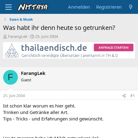
Anmelden
Registrieren
Essen & Musik
Was habt ihr denn heute so getrunken?
E
E
FarangLek
25. Juni 2004
r
r
s
s
t
t
e
e
l
l
l
l
FarangLek
e
t
F
Guest
r
a
m
25. Juni 2004
#1
Ist schon klar worum es hier geht.
Trinken und Getränke aller Art.
Tips - Tricks - und Erfahrungen sind gewünscht.