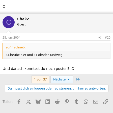
Olli
Chak2
C
Guest
28. Juni 2004
#20
soi1" schrieb:
14 heube bier und 11 obstler :undweg:
Und danach konntest du noch posten? :O
Letzte
1 von 37
Nächste
Du musst dich einloggen oder registrieren, um hier zu antworten.
Facebook
X (Twitter)
Bluesky
LinkedIn
Reddit
Pinterest
Tumblr
WhatsApp
E-Mail
Li
Teilen: