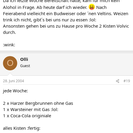
Da ich letzte Woche Bereitschaft hatte, kam für mich kein
Alohol in Frage. Ab heute darf ich wieder.
Nach
Feierabend vielleicht ein Budweiser oder ´nen Veltins. Weizen
trink ich nicht, gibt´s bei uns nur zu essen :lol:
Ansonsten gehen bei uns zu Hause pro Woche 2 Kisten Volvic
durch.
:wink:
Olli
O
Guest
28. Juni 2004
#19
jede Woche:
2 x Harzer Bergbrunnen ohne Gas
1 x Warsteiner mit Gas :lol:
1 x Coca-Cola originiale
alles Kisten :fertig: