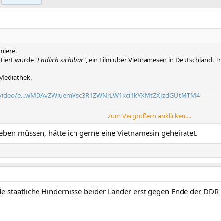
miere.
tiert wurde "
Endlich sichtbar
", ein Film über Vietnamesen in Deutschland. T
 Mediathek.
e/video/e...wMDAvZWluemVsc3R1ZWNrLW1kci1kYXMtZXJzdGUtMTM4
Zum Vergrößern anklicken....
leben müssen, hätte ich gerne eine Vietnamesin geheiratet.
staatliche Hindernisse beider Länder erst gegen Ende der DDR 