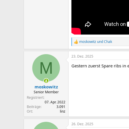
moskowitz
und
Chak
R
e
a
23. Dez. 2025
k
M
t
Gestern zuerst Spare ribs in
i
o
n
e
n
moskowitz
:
Senior Member
Registriert
07. Apr. 2022
Beiträge
3.091
Ort
linz
26. Dez. 2025