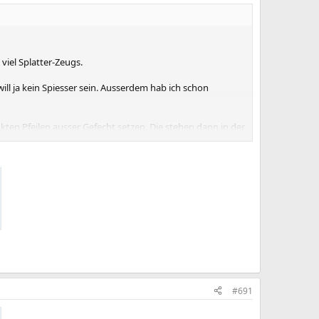
iel Splatter-Zeugs.
ll ja kein Spiesser sein. Ausserdem hab ich schon
en Pfeilen ausser Gefecht setzen. Die stehen dann in der
#691