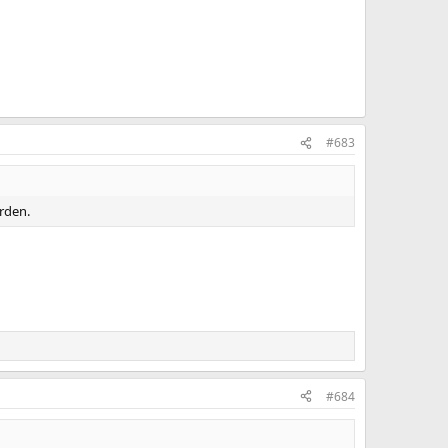
#683
rden.
#684