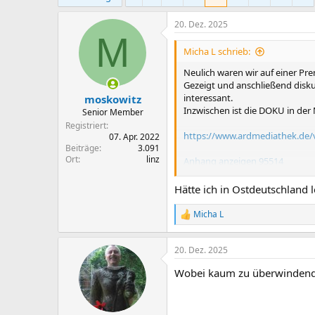
m
20. Dez. 2025
M
Micha L schrieb:
Neulich waren wir auf einer Pre
Gezeigt und anschließend disku
interessant.
moskowitz
Inzwischen ist die DOKU in der
Senior Member
Registriert
https://www.ardmediathek.d
07. Apr. 2022
Beiträge
3.091
Ort
linz
Anhang anzeigen 95514
Anhang anzeigen 95515
Hätte ich in Ostdeutschland 
Micha L
R
e
a
20. Dez. 2025
k
t
Wobei kaum zu überwindende 
i
o
n
e