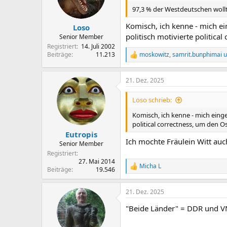
n
97,3 % der Westdeutschen wollt
e
n
Komisch, ich kenne - mich ei
Loso
:
politisch motivierte politic
Senior Member
Registriert
14. Juli 2002
Beiträge
11.213
moskowitz
,
samrit.bunphimai
u
R
e
a
21. Dez. 2025
k
t
i
Loso schrieb:
o
n
Komisch, ich kenne - mich eing
e
political correctness, um den 
n
Eutropis
:
Ich mochte Fräulein Witt auch
Senior Member
Registriert
27. Mai 2014
Micha L
R
Beiträge
19.546
e
a
21. Dez. 2025
k
t
"Beide Länder" = DDR und V
i
o
n