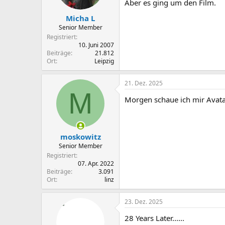
Aber es ging um den Film.
e
n
Micha L
:
Senior Member
Registriert
10. Juni 2007
Beiträge
21.812
Ort
Leipzig
21. Dez. 2025
M
Morgen schaue ich mir Avatar
moskowitz
Senior Member
Registriert
07. Apr. 2022
Beiträge
3.091
Ort
linz
23. Dez. 2025
28 Years Later......