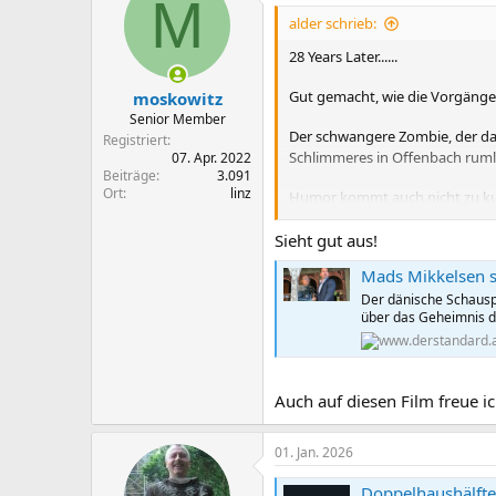
M
alder schrieb:
28 Years Later......
Gut gemacht, wie die Vorgänge
moskowitz
Senior Member
Der schwangere Zombie, der dann
Registriert
Schlimmeres in Offenbach rum
07. Apr. 2022
Beiträge
3.091
Ort
linz
Humor kommt auch nicht zu kurz
Gegend rum, wie die Kollegen au
Sieht gut aus!
Kann man gucken!
Mads Mikkelsen s
Der dänische Schauspi
über das Geheimnis d
Auch auf diesen Film freue i
01. Jan. 2026
Doppelhaushälft