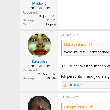
n
Micha L
:
Senior Member
Registriert
10. Juni 2007
Beiträge
21.812
Ort
Leipzig
21. Dez. 2025
Micha L schrieb:
Wobei kaum zu überwindende st
Eutropis
97,3 % der Westdeutschen wol
Senior Member
Registriert
27. Mai 2014
Ich persönlich fand ja die Si
Beiträge
19.546
moskowitz
R
e
a
21. Dez. 2025
k
t
i
Eutropis schrieb:
o