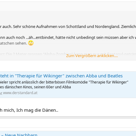
r auch. Sehr schöne Aufnahmen von Schottland und Nordengland. Ziemlich v
 auch noch ...äh...entbindet, hätte nicht unbedingt sein müssen aber ich wi
latschen sehen.
: Die 2 Meter grossen "Alpha-Zombies" kann man nur mit Fentanyl-getränkt
Zum Vergrößern anklicken....
f der Kensington in Philly. Sehr witzig.
teht in "Therapie für Wikinger" zwischen Abba und Beatles
eler spricht anlässlich der bitterbösen Filmkomödie "Therapie für Wikinger"
es dänischen Kinos, seinen 60er und Abba
www.derstandard.at
ch mich, Ich mag die Dänen..
e – Neue Nachbarn