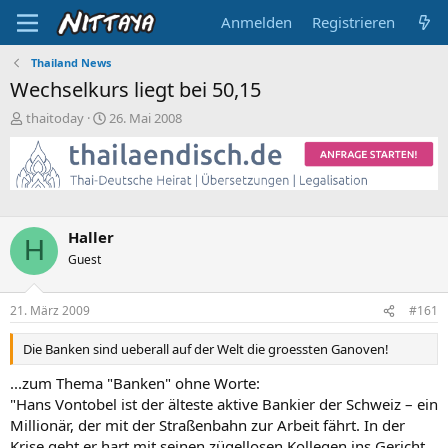
Anmelden
Registrieren
Thailand News
Wechselkurs liegt bei 50,15
E
E
thaitoday
26. Mai 2008
r
r
s
s
t
t
e
e
l
l
l
l
Haller
e
t
H
Guest
r
a
m
21. März 2009
#161
Die Banken sind ueberall auf der Welt die groessten Ganoven!
...zum Thema "Banken" ohne Worte:
"Hans Vontobel ist der älteste aktive Bankier der Schweiz – ein
Millionär, der mit der Straßenbahn zur Arbeit fährt. In der
Krise geht er hart mit seinen zügellosen Kollegen ins Gericht,