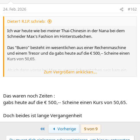
24. Feb. 2026
#162
Dieter1 R.I.P. schrieb:
Ich war heute wie bei meiner Thai-Chinesin in der Nana bei dem
Schneider Max's Fashion im Hinterstuebchen.
Das "Buero" besteht im wesentlichen aus einer Rechenmaschine
und einem Tresor und da gabs heute auf die € 500,-- Scheine einen
Kurs von 50,65.
Als ich dann vorne bei Max zu einem Schwaetzchen sass kam ein
Zum Vergrößern anklicken....
junger Mann rein. Ich begruesste ihn mit der belanglosen Frage
"where you from?" und er meinte "Germany".
Wir fanden dann schnell heraus, dass es sich um das Member Felix
Das waren noch Zeiten :
aus dem Nitty handelte und er den Tip von einem Dieter1
gabs heute auf die € 500,-- Scheine einen Kurs von 50,65.
bekommen hatte und vor 2 Jahren schon mal beim Max hat
schneidern lassen.
Doch beides ist lange Vergangenheit
Lustig, wie klein die Welt manchmal scheint
.
Erste
Vorherige
9 von 9
Du musst dich einloggen oder registrieren, um hier zu antworten.