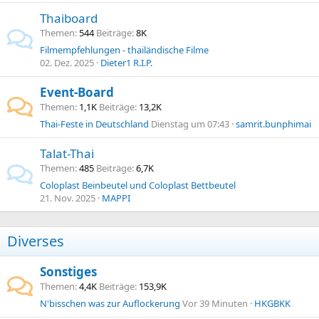
Thaiboard
Themen
544
Beiträge
8K
Filmempfehlungen - thailändische Filme
02. Dez. 2025
Dieter1 R.I.P.
Event-Board
Themen
1,1K
Beiträge
13,2K
Thai-Feste in Deutschland
Dienstag um 07:43
samrit.bunphimai
Talat-Thai
Themen
485
Beiträge
6,7K
Coloplast Beinbeutel und Coloplast Bettbeutel
21. Nov. 2025
MAPPI
Diverses
Sonstiges
Themen
4,4K
Beiträge
153,9K
N'bisschen was zur Auflockerung
Vor 39 Minuten
HKGBKK