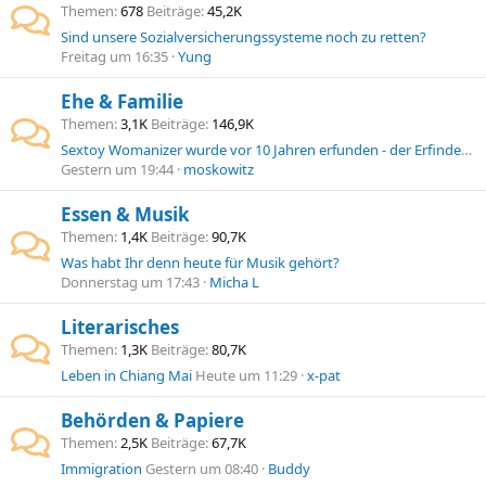
Themen
678
Beiträge
45,2K
Sind unsere Sozialversicherungssysteme noch zu retten?
Freitag um 16:35
Yung
Ehe & Familie
Themen
3,1K
Beiträge
146,9K
Sextoy Womanizer wurde vor 10 Jahren erfunden - der Erfinder dürfte inzwischen Multimillionär sein
Gestern um 19:44
moskowitz
Essen & Musik
Themen
1,4K
Beiträge
90,7K
Was habt Ihr denn heute für Musik gehört?
Donnerstag um 17:43
Micha L
Literarisches
Themen
1,3K
Beiträge
80,7K
Leben in Chiang Mai
Heute um 11:29
x-pat
Behörden & Papiere
Themen
2,5K
Beiträge
67,7K
Immigration
Gestern um 08:40
Buddy