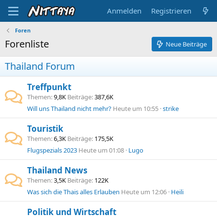
Anmelden
Registrieren
Foren
Forenliste
Neue Beiträge
Thailand Forum
Treffpunkt
Themen
9,8K
Beiträge
387,6K
Will uns Thailand nicht mehr?
Heute um 10:55
strike
Touristik
Themen
6,3K
Beiträge
175,5K
Flugspezials 2023
Heute um 01:08
Lugo
Thailand News
Themen
3,5K
Beiträge
122K
Was sich die Thais alles Erlauben
Heute um 12:06
Heili
Politik und Wirtschaft