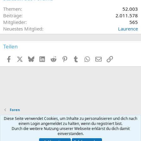
Themen
52.003
Beiträge
2.011.578
Mitglieder
565
Neuestes Mitglied
Laurence
Teilen
Facebook
X (Twitter)
Bluesky
LinkedIn
Reddit
Pinterest
Tumblr
WhatsApp
E-Mail
Link
Foren
Diese Seite verwendet Cookies, um Inhalte zu personalisieren und dich nach
Default style
Deutsch (Du)
einem Login angemeldet zu halten, wenn du registriert bist.
Durch die weitere Nutzung unserer Webseite erklärst du dich damit
Nutzungsbedingungen
Datenschutz
Hilfe und Impressum
R
einverstanden.
S
S