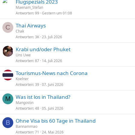
Flugspezials 2023
p
t
Maenam_Stefan
i
Antworten
99
Gestern um 01:08
n
n
Thai Airways
C
t
Chak
Antworten
3K
23. Juli 2026
Krabi und/oder Phuket
Uns Uwe
Antworten
87
14. Juli 2026
Tourismus-News nach Corona
Koelner
Antworten
39
07. Juni 2026
Was ist los in Thailand?
M
Mangostin
Antworten
48
05. Juni 2026
Ohne Visa bis 60 Tage in Thailand
B
Bannammao
Antworten
71
24. Mai 2026