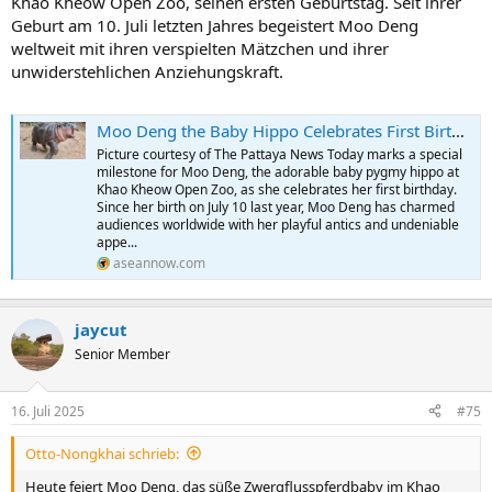
Khao Kheow Open Zoo, seinen ersten Geburtstag. Seit ihrer
Geburt am 10. Juli letzten Jahres begeistert Moo Deng
weltweit mit ihren verspielten Mätzchen und ihrer
unwiderstehlichen Anziehungskraft.
Moo Deng the Baby Hippo Celebrates First Birthday with Global Fans
Picture courtesy of The Pattaya News Today marks a special
milestone for Moo Deng, the adorable baby pygmy hippo at
Khao Kheow Open Zoo, as she celebrates her first birthday.
Since her birth on July 10 last year, Moo Deng has charmed
audiences worldwide with her playful antics and undeniable
appe...
aseannow.com
jaycut
Senior Member
16. Juli 2025
#75
Otto-Nongkhai schrieb:
Heute feiert Moo Deng, das süße Zwergflusspferdbaby im Khao