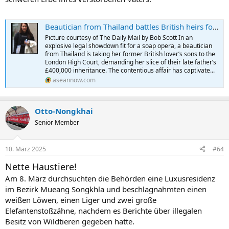
Beautician from Thailand battles British heirs for £400k inheritance
Picture courtesy of The Daily Mail by Bob Scott In an
explosive legal showdown fit for a soap opera, a beautician
from Thailand is taking her former British lover’s sons to the
London High Court, demanding her slice of their late father’s
£400,000 inheritance. The contentious affair has captivate...
aseannow.com
Otto-Nongkhai
Senior Member
10. März 2025
#64
Nette Haustiere!
Am 8. März durchsuchten die Behörden eine Luxusresidenz
im Bezirk Mueang Songkhla und beschlagnahmten einen
weißen Löwen, einen Liger und zwei große
Elefantenstoßzähne, nachdem es Berichte über illegalen
Besitz von Wildtieren gegeben hatte.