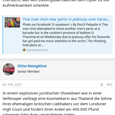
Aufmerksamkeit schenkte.
Thai man shot near penis in jealousy over karaoke bar girl - video
Photo via Facebook/ ป้าจอยฝอยข่าว By Petch Petpailin A Thai
man shot attempted to shoot another man’s penis at a
karaoke bar in the southern province of Nakhon Si
Thammarat on Wednesday due to jealousy after his favourite
bar girl paid too much attention to the victim. The shooting
took place at ...
aseannow.com
Otto-Nongkhai
Senior Member
04. Feb. 2025
#63
In einem explosiven juristischen Showdown wie in einer
Seifenoper verklagt eine Kosmetikerin aus Thailand die Söhne
ihres ehemaligen britischen Liebhabers vor dem Londoner
High Court und fordert ihren Anteil am 400.000 Pfund
schweren Erbe ihres verstorbenen Vaters.