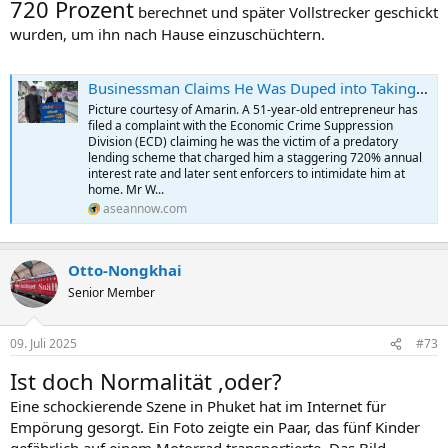
720 Prozent
berechnet und später Vollstrecker geschickt
wurden, um ihn nach Hause einzuschüchtern.
Businessman Claims He Was Duped into Taking Out Loan with Shocking 720% Annual Interest Rate
Picture courtesy of Amarin. A 51-year-old entrepreneur has
filed a complaint with the Economic Crime Suppression
Division (ECD) claiming he was the victim of a predatory
lending scheme that charged him a staggering 720% annual
interest rate and later sent enforcers to intimidate him at
home. Mr W...
aseannow.com
Otto-Nongkhai
Senior Member
09. Juli 2025
#73
Ist doch Normalität ,oder?
Eine schockierende Szene in Phuket hat im Internet für
Empörung gesorgt. Ein Foto zeigte ein Paar, das fünf Kinder