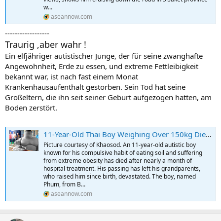
w...
aseannow.com
------------------
Traurig ,aber wahr !
Ein elfjähriger autistischer Junge, der für seine zwanghafte
Angewohnheit, Erde zu essen, und extreme Fettleibigkeit
bekannt war, ist nach fast einem Monat
Krankenhausaufenthalt gestorben. Sein Tod hat seine
Großeltern, die ihn seit seiner Geburt aufgezogen hatten, am
Boden zerstört.
11-Year-Old Thai Boy Weighing Over 150kg Dies After Month-Long Hospitalisation
Picture courtesy of Khaosod. An 11-year-old autistic boy
known for his compulsive habit of eating soil and suffering
from extreme obesity has died after nearly a month of
hospital treatment. His passing has left his grandparents,
who raised him since birth, devastated. The boy, named
Phum, from B...
aseannow.com