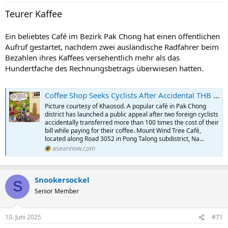
n
Teurer Kaffee
:
Ein beliebtes Café im Bezirk Pak Chong hat einen öffentlichen
Aufruf gestartet, nachdem zwei ausländische Radfahrer beim
Bezahlen ihres Kaffees versehentlich mehr als das
Hundertfache des Rechnungsbetrags überwiesen hatten.
Coffee Shop Seeks Cyclists After Accidental THB 22,150 Payment for THB 221 Coffee
Picture courtesy of Khaosod. A popular café in Pak Chong
district has launched a public appeal after two foreign cyclists
accidentally transferred more than 100 times the cost of their
bill while paying for their coffee. Mount Wind Tree Café,
located along Road 3052 in Pong Talong subdistrict, Na...
aseannow.com
Snookersockel
S
Senior Member
10. Juni 2025
#71