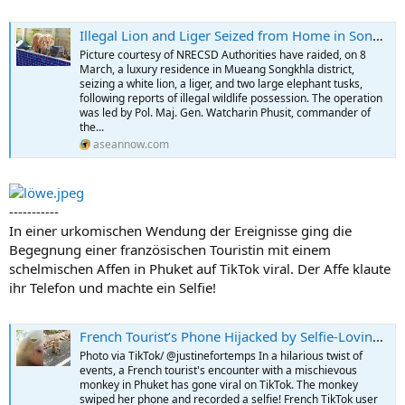
Illegal Lion and Liger Seized from Home in Songkhla
Picture courtesy of NRECSD Authorities have raided, on 8
March, a luxury residence in Mueang Songkhla district,
seizing a white lion, a liger, and two large elephant tusks,
following reports of illegal wildlife possession. The operation
was led by Pol. Maj. Gen. Watcharin Phusit, commander of
the...
aseannow.com
-----------
In einer urkomischen Wendung der Ereignisse ging die
Begegnung einer französischen Touristin mit einem
schelmischen Affen in Phuket auf TikTok viral. Der Affe klaute
ihr Telefon und machte ein Selfie!
French Tourist’s Phone Hijacked by Selfie-Loving Monkey - video
Photo via TikTok/ @justinefortemps In a hilarious twist of
events, a French tourist's encounter with a mischievous
monkey in Phuket has gone viral on TikTok. The monkey
swiped her phone and recorded a selfie! French TikTok user