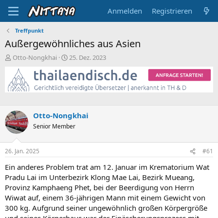
Anmelden
Registrieren
Treffpunkt
Außergewöhnliches aus Asien
E
E
Otto-Nongkhai
25. Dez. 2023
r
r
s
s
t
t
e
e
l
l
l
l
Otto-Nongkhai
e
t
Senior Member
r
a
m
26. Jan. 2025
#61
Ein anderes Problem trat am 12. Januar im Krematorium Wat
Pradu Lai im Unterbezirk Klong Mae Lai, Bezirk Mueang,
Provinz Kamphaeng Phet, bei der Beerdigung von Herrn
Wiwat auf, einem 36-jährigen Mann mit einem Gewicht von
300 kg. Aufgrund seiner ungewöhnlich großen Körpergröße