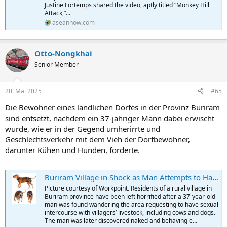
Justine Fortemps shared the video, aptly titled “Monkey Hill
Attack,”...
aseannow.com
Otto-Nongkhai
Senior Member
20. Mai 2025
#65
Die Bewohner eines ländlichen Dorfes in der Provinz Buriram
sind entsetzt, nachdem ein 37-jähriger Mann dabei erwischt
wurde, wie er in der Gegend umherirrte und
Geschlechtsverkehr mit dem Vieh der Dorfbewohner,
darunter Kühen und Hunden, forderte.
Buriram Village in Shock as Man Attempts to Have Sex with Livestock
Picture courtesy of Workpoint. Residents of a rural village in
Buriram province have been left horrified after a 37-year-old
man was found wandering the area requesting to have sexual
intercourse with villagers’ livestock, including cows and dogs.
The man was later discovered naked and behaving e...