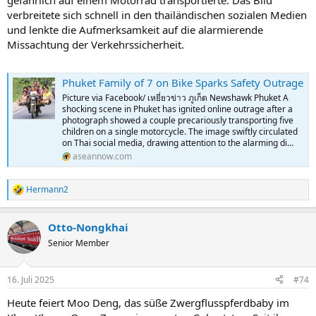
gefährlich auf einem Motorrad transportierte. Das Bild
verbreitete sich schnell in den thailändischen sozialen Medien
und lenkte die Aufmerksamkeit auf die alarmierende
Missachtung der Verkehrssicherheit.
Phuket Family of 7 on Bike Sparks Safety Outrage
Picture via Facebook/ เหยี่ยวข่าว ภูเก็ต Newshawk Phuket A
shocking scene in Phuket has ignited online outrage after a
photograph showed a couple precariously transporting five
children on a single motorcycle. The image swiftly circulated
on Thai social media, drawing attention to the alarming di...
aseannow.com
Hermann2
R
e
a
Otto-Nongkhai
k
t
Senior Member
i
o
n
16. Juli 2025
#74
e
n
Heute feiert Moo Deng, das süße Zwergflusspferdbaby im
: