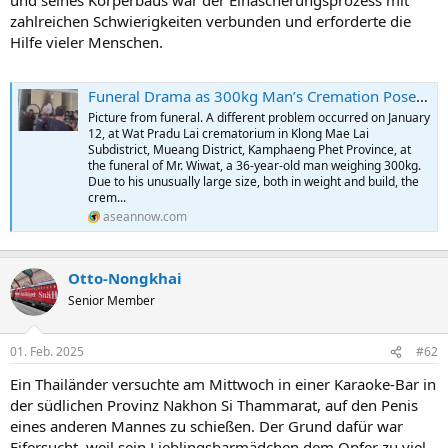
und seines Körperbaus war der Einäscherungsprozess mit
zahlreichen Schwierigkeiten verbunden und erforderte die
Hilfe vieler Menschen.
Funeral Drama as 300kg Man’s Cremation Poses Challenges
Picture from funeral. A different problem occurred on January
12, at Wat Pradu Lai crematorium in Klong Mae Lai
Subdistrict, Mueang District, Kamphaeng Phet Province, at
the funeral of Mr. Wiwat, a 36-year-old man weighing 300kg.
Due to his unusually large size, both in weight and build, the
crem...
aseannow.com
Otto-Nongkhai
Senior Member
01. Feb. 2025
#62
Ein Thailänder versuchte am Mittwoch in einer Karaoke-Bar in
der südlichen Provinz Nakhon Si Thammarat, auf den Penis
eines anderen Mannes zu schießen. Der Grund dafür war
Eifersucht, weil sein Lieblingsbarmädchen dem Opfer zu viel