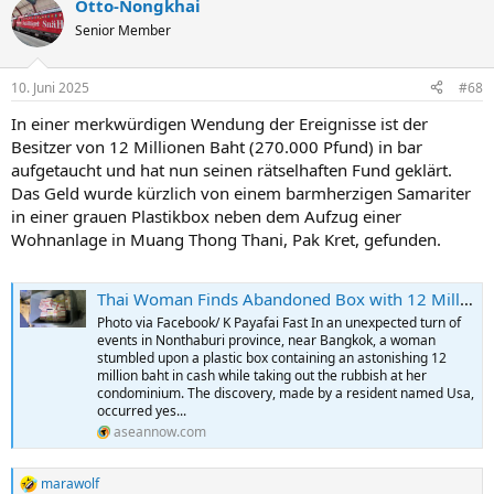
Otto-Nongkhai
Senior Member
10. Juni 2025
#68
In einer merkwürdigen Wendung der Ereignisse ist der
Besitzer von 12 Millionen Baht (270.000 Pfund) in bar
aufgetaucht und hat nun seinen rätselhaften Fund geklärt.
Das Geld wurde kürzlich von einem barmherzigen Samariter
in einer grauen Plastikbox neben dem Aufzug einer
Wohnanlage in Muang Thong Thani, Pak Kret, gefunden.
Thai Woman Finds Abandoned Box with 12 Million Baht in Condo Waste Area
Photo via Facebook/ K Payafai Fast In an unexpected turn of
events in Nonthaburi province, near Bangkok, a woman
stumbled upon a plastic box containing an astonishing 12
million baht in cash while taking out the rubbish at her
condominium. The discovery, made by a resident named Usa,
occurred yes...
aseannow.com
marawolf
R