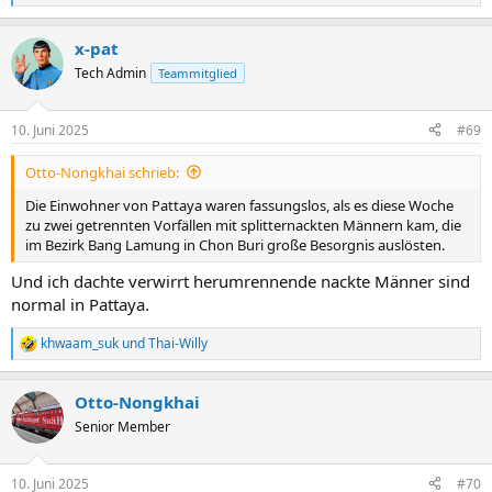
e
a
x-pat
k
t
Tech Admin
Teammitglied
i
o
n
10. Juni 2025
#69
e
n
Otto-Nongkhai schrieb:
:
Die Einwohner von Pattaya waren fassungslos, als es diese Woche
zu zwei getrennten Vorfällen mit splitternackten Männern kam, die
im Bezirk Bang Lamung in Chon Buri große Besorgnis auslösten.
Und ich dachte verwirrt herumrennende nackte Männer sind
normal in Pattaya.
khwaam_suk
und
Thai-Willy
R
e
a
Otto-Nongkhai
k
t
Senior Member
i
o
n
10. Juni 2025
#70
e