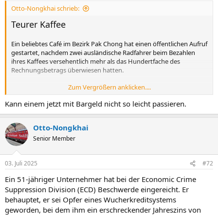
Otto-Nongkhai schrieb:
Teurer Kaffee
Ein beliebtes Café im Bezirk Pak Chong hat einen öffentlichen Aufruf
gestartet, nachdem zwei ausländische Radfahrer beim Bezahlen
ihres Kaffees versehentlich mehr als das Hundertfache des
Rechnungsbetrags überwiesen hatten.
Zum Vergrößern anklicken....
Coffee Shop Seeks Cyclists After Accidental THB 22,150 Payment for THB 221 Coffee
Kann einem jetzt mit Bargeld nicht so leicht passieren.
Picture courtesy of Khaosod. A popular café in Pak Chong
district has launched a public appeal after two foreign
cyclists accidentally transferred more than 100 times the
Otto-Nongkhai
cost of their bill while paying for their coffee. Mount Wind
Tree Café, located along Road 3052 in Pong Talong
Senior Member
subdistrict, Na...
aseannow.com
03. Juli 2025
#72
Ein 51-jähriger Unternehmer hat bei der Economic Crime
Suppression Division (ECD) Beschwerde eingereicht. Er
behauptet, er sei Opfer eines Wucherkreditsystems
geworden, bei dem ihm ein erschreckender Jahreszins von