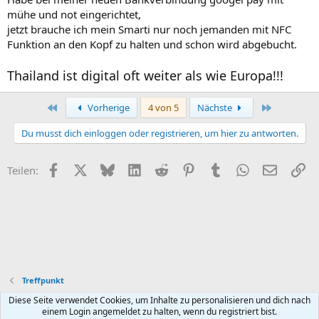
mühe und not eingerichtet,
jetzt brauche ich mein Smarti nur noch jemanden mit NFC
Funktion an den Kopf zu halten und schon wird abgebucht.
Thailand ist digital oft weiter als wie Europa!!!
Erste
Letzte
Vorherige
4 von 5
Nächste
Du musst dich einloggen oder registrieren, um hier zu antworten.
Facebook
X (Twitter)
Bluesky
LinkedIn
Reddit
Pinterest
Tumblr
WhatsApp
E-Mail
Li
Teilen:
Treffpunkt
Diese Seite verwendet Cookies, um Inhalte zu personalisieren und dich nach
Default style
Deutsch (Du)
einem Login angemeldet zu halten, wenn du registriert bist.