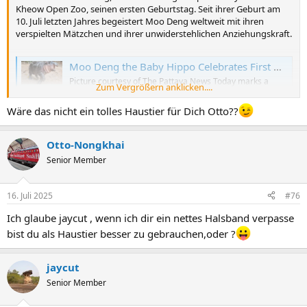
Kheow Open Zoo, seinen ersten Geburtstag. Seit ihrer Geburt am
10. Juli letzten Jahres begeistert Moo Deng weltweit mit ihren
verspielten Mätzchen und ihrer unwiderstehlichen Anziehungskraft.
Moo Deng the Baby Hippo Celebrates First Birthday with Global Fans
Picture courtesy of The Pattaya News Today marks a
Zum Vergrößern anklicken....
special milestone for Moo Deng, the adorable baby
pygmy hippo at Khao Kheow Open Zoo, as she celebrates
Wäre das nicht ein tolles Haustier für Dich Otto??
her first birthday. Since her birth on July 10 last year, Moo
Deng has charmed audiences worldwide with her playful
antics and undeniable appe...
Otto-Nongkhai
aseannow.com
Senior Member
16. Juli 2025
#76
Ich glaube jaycut , wenn ich dir ein nettes Halsband verpasse
bist du als Haustier besser zu gebrauchen,oder ?
jaycut
Senior Member