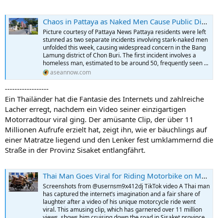
Chaos in Pattaya as Naked Men Cause Public Disturbances
Picture courtesy of Pattaya News Pattaya residents were left
stunned as two separate incidents involving stark-naked men
unfolded this week, causing widespread concern in the Bang
Lamung district of Chon Buri. The first incident involves a
homeless man, estimated to be around 50, frequently seen ...
aseannow.com
------------------
Ein Thailänder hat die Fantasie des Internets und zahlreiche
Lacher erregt, nachdem ein Video seiner einzigartigen
Motorradtour viral ging. Der amüsante Clip, der über 11
Millionen Aufrufe erzielt hat, zeigt ihn, wie er bäuchlings auf
einer Matratze liegend und den Lenker fest umklammernd die
Straße in der Provinz Sisaket entlangfährt.
Thai Man Goes Viral for Riding Motorbike on Mattress in Sisaket
Screenshots from @usernsm9x412dj TikTok video A Thai man
has captured the internet’s imagination and a fair share of
laughter after a video of his unique motorcycle ride went
viral. This amusing clip, which has garnered over 11 million
views, shows him cruising down the road in Sisaket province