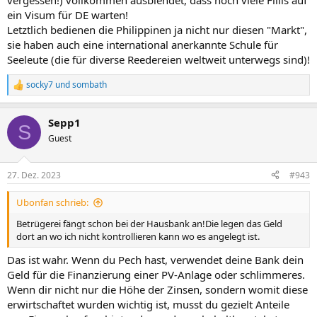
vergessen!) vollkommen ausblendet, dass noch viele Fillis auf
das im Philippinenforum relativ häufig.
ein Visum für DE warten!
Letztlich bedienen die Philippinen ja nicht nur diesen "Markt",
Ein Grund liegt offenbar darin, dass ein wichtiger Moderator oder
sie haben auch eine international anerkannte Schule für
mehrere Moderatoren im Philippinenforum mit dem deutschen
Seeleute (die für diverse Reedereien weltweit unterwegs sind)!
Konsulat in Manila und/oder mit dem Goethe-Institut Manila
verbandelt sein könnten (ich drücke mich einmal sehr vorsichtig
socky7
und
sombath
aus). Da scheine ich offenbar bei der Moderation dauerhaft in
R
e
Ungnade gefallen zu sein.
a
Heute wurde mein nicht zu beanstandender Beitrag über
Sepp1
k
philippinische Pflegekräfte in Deutschland gelöscht. Dieser Link
S
t
Guest
erschien eine halbe Stunde darauf ungelöscht von einem anderen
i
Mitglied im Philippinenforum:
o
n
27. Dez. 2023
#943
Pflege: Warum Deutschland Arbeitskräfte aus den Philippinen
e
rekrutiert
n
Ubonfan schrieb:
:
Mein Fazit:
Betrügerei fängt schon bei der Hausbank an!Die legen das Geld
Zensur gibt es nicht nur bei deutschen Leitmedien, sondern auch in
dort an wo ich nicht kontrollieren kann wo es angelegt ist.
sozialen Netzwerken!
Das ist wahr. Wenn du Pech hast, verwendet deine Bank dein
Geld für die Finanzierung einer PV-Anlage oder schlimmeres.
Wenn dir nicht nur die Höhe der Zinsen, sondern womit diese
erwirtschaftet wurden wichtig ist, musst du gezielt Anteile