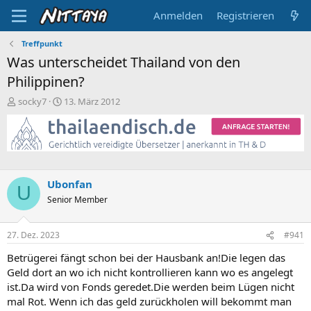
Anmelden
Registrieren
Treffpunkt
Was unterscheidet Thailand von den
Philippinen?
E
E
socky7
13. März 2012
r
r
s
s
t
t
e
e
l
l
l
l
Ubonfan
e
t
U
Senior Member
r
a
m
27. Dez. 2023
#941
Betrügerei fängt schon bei der Hausbank an!Die legen das
Geld dort an wo ich nicht kontrollieren kann wo es angelegt
ist.Da wird von Fonds geredet.Die werden beim Lügen nicht
mal Rot. Wenn ich das geld zurückholen will bekommt man