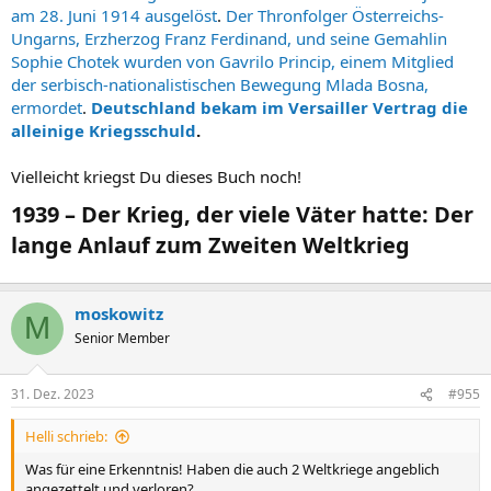
am 28. Juni 1914 ausgelöst
.
Der Thronfolger Österreichs-
Ungarns, Erzherzog Franz Ferdinand, und seine Gemahlin
Sophie Chotek wurden von Gavrilo Princip, einem Mitglied
der serbisch-nationalistischen Bewegung Mlada Bosna,
ermordet
.
Deutschland bekam im Versailler Vertrag die
alleinige Kriegsschuld
.
Vielleicht kriegst Du dieses Buch noch!
1939 – Der Krieg, der viele Väter hatte: Der
lange Anlauf zum Zweiten Weltkrieg​
moskowitz
M
Senior Member
31. Dez. 2023
#955
Helli schrieb:
Was für eine Erkenntnis! Haben die auch 2 Weltkriege angeblich
angezettelt und verloren?