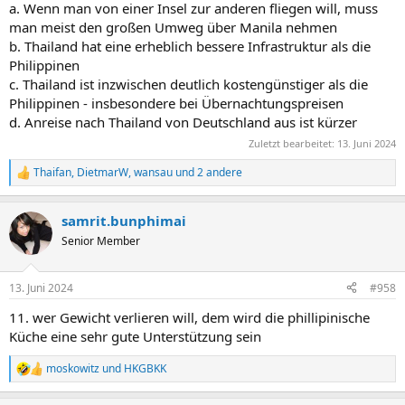
a. Wenn man von einer Insel zur anderen fliegen will, muss
man meist den großen Umweg über Manila nehmen
b. Thailand hat eine erheblich bessere Infrastruktur als die
Philippinen
c. Thailand ist inzwischen deutlich kostengünstiger als die
Philippinen - insbesondere bei Übernachtungspreisen
d. Anreise nach Thailand von Deutschland aus ist kürzer
Zuletzt bearbeitet:
13. Juni 2024
Thaifan
,
DietmarW
,
wansau
und 2 andere
R
e
a
samrit.bunphimai
k
t
Senior Member
i
o
n
13. Juni 2024
#958
e
n
11. wer Gewicht verlieren will, dem wird die phillipinische
:
Küche eine sehr gute Unterstützung sein
moskowitz
und
HKGBKK
R
e
a