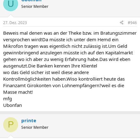
U
t
Senior Member
i
o
n
27. Dez. 2023
#946
e
n
Beweis mal denen was an der Theke bzw. im Bratungszimmer
:
versprochen wird!Da müsste ich unter dem Hemd ein
Mikrofon tragen was eigentlich nicht zulässig ist.Um Geld
gewinnbringend anzulegen müsste ich auf den Kapitalmarkt
gehen wo ich aber zu wenig Erfahrung habe.Das wird eben
ausgenutzt.Die Banken kennen Ihre Klientel
wo das Geld sicher ist weil diese andere
Kontrollmöglichkeiten haben.Wiso kontrolliert heute das
Finanzamt Girokonten von Lohnempfängern?weil es die
Masse macht!
mfg
Ubonfan
printe
P
Senior Member