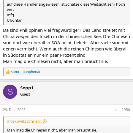
auf diese Händler angewiesen ist.Schätze diese Weitsicht sehr hoch
ein .
mfg
Ubonfan
Da sind Philippinen viel fragwürdiger? Das Land streitet mit
China wegen den Inseln in der chinesischen See. DIe Chinesen
sind dort wie überall in SOA nicht, beliebt. Aber viele sind mit
denen vermischt. Wenn auch die reinen Chinesen wie überall
in Südostasien nur ein paar Prozent sind.
Man mag die Chinesen nicht, aber man braucht sie.
samrit.bunphimai
R
e
a
Sepp1
k
S
t
Guest
i
o
n
29. Dez. 2023
#950
e
n
moskowitz schrieb:
:
Man mag die Chinesen nicht, aber man braucht sie.