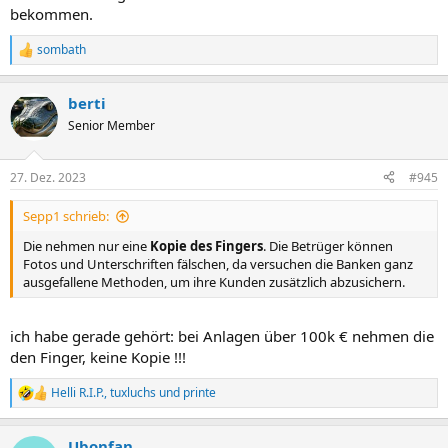
bekommen.
sombath
R
e
a
berti
k
t
Senior Member
i
o
n
27. Dez. 2023
#945
e
n
Sepp1 schrieb:
:
Die nehmen nur eine
Kopie des Fingers
. Die Betrüger können
Fotos und Unterschriften fälschen, da versuchen die Banken ganz
ausgefallene Methoden, um ihre Kunden zusätzlich abzusichern.
ich habe gerade gehört: bei Anlagen über 100k € nehmen die
den Finger, keine Kopie !!!
Helli R.I.P.
,
tuxluchs
und
printe
R
e
a
Ubonfan
k