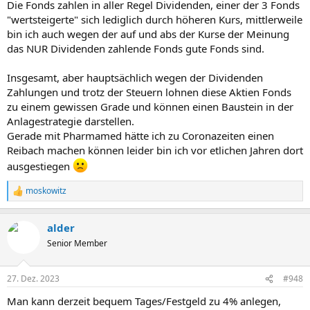
Die Fonds zahlen in aller Regel Dividenden, einer der 3 Fonds
"wertsteigerte" sich lediglich durch höheren Kurs, mittlerweile
bin ich auch wegen der auf und abs der Kurse der Meinung
das NUR Dividenden zahlende Fonds gute Fonds sind.
Insgesamt, aber hauptsächlich wegen der Dividenden
Zahlungen und trotz der Steuern lohnen diese Aktien Fonds
zu einem gewissen Grade und können einen Baustein in der
Anlagestrategie darstellen.
Gerade mit Pharmamed hätte ich zu Coronazeiten einen
Reibach machen können leider bin ich vor etlichen Jahren dort
ausgestiegen
moskowitz
R
e
a
alder
k
t
Senior Member
i
o
n
27. Dez. 2023
#948
e
n
Man kann derzeit bequem Tages/Festgeld zu 4% anlegen,
: