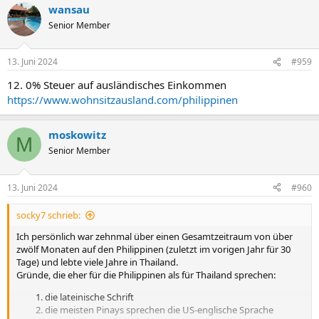
wansau
k
t
Senior Member
i
o
n
13. Juni 2024
#959
e
n
12. 0% Steuer auf ausländisches Einkommen
:
https://www.wohnsitzausland.com/philippinen
moskowitz
M
Senior Member
13. Juni 2024
#960
socky7 schrieb:
Ich persönlich war zehnmal über einen Gesamtzeitraum von über
zwölf Monaten auf den Philippinen (zuletzt im vorigen Jahr für 30
Tage) und lebte viele Jahre in Thailand.
Gründe, die eher für die Philippinen als für Thailand sprechen:
die lateinische Schrift
die meisten Pinays sprechen die US-englische Sprache