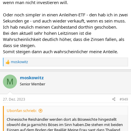
wenn man nicht investieren will.
Oder noch simpler in einen Anleihen-ETF - den hab ich in zwei
Sekunden ge - und auch wieder verkauft, wenn es sein muss.
Ich hab neulich meinen Cashbestand dorthin geschoben.
Bei den aktuell sehr hohen Leitzinsen ist die
Wahrscheinlichkeit deutlich höher, dass die Zinsen fallen, als
dass sie steigen.
Somit steigen dann auch wahrscheinlicher meine Anteile.
moskowitz
R
e
a
moskowitz
k
M
t
Senior Member
i
o
n
27. Dez. 2023
#949
e
n
Ubonfan schrieb:
:
Chinesische Reishändler werden dort als Bösewichte hingestellt
obwohl die ja garnichts Böses im Sinn haben.Die stehen mit beiden
Füssen auf dem Boden der Realilät.Meine Frau sagt,dass Thailand