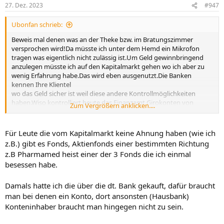
27. Dez. 2023
#947
Ubonfan schrieb:
Beweis mal denen was an der Theke bzw. im Bratungszimmer
versprochen wird!Da müsste ich unter dem Hemd ein Mikrofon
tragen was eigentlich nicht zulässig ist.Um Geld gewinnbringend
anzulegen müsste ich auf den Kapitalmarkt gehen wo ich aber zu
wenig Erfahrung habe.Das wird eben ausgenutzt.Die Banken
kennen Ihre Klientel
wo das Geld sicher ist weil diese andere Kontrollmöglichkeiten
haben.Wiso kontrolliert heute das Finanzamt Girokonten von
Zum Vergrößern anklicken....
Lohnempfängern?weil es die Masse macht!
mfg
Ubonfan
Für Leute die vom Kapitalmarkt keine Ahnung haben (wie ich
z.B.) gibt es Fonds, Aktienfonds einer bestimmten Richtung
z.B Pharmamed heist einer der 3 Fonds die ich einmal
besessen habe.
Damals hatte ich die über die dt. Bank gekauft, dafür braucht
man bei denen ein Konto, dort ansonsten (Hausbank)
Konteninhaber braucht man hingegen nicht zu sein.