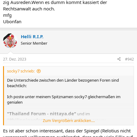
zig Ausreden.Wenn es dumm kommt kassiert der
Rechtsanwalt auch noch.
mfg
Ubonfan
Helli R.I.P.
Senior Member
27. Dez. 2023
#942
socky7 schrieb:
Die Unterschiede zwischen den Länder bezogenen Foren sind
beachtlich:
Ich poste unter meinem Spitznamen socky7 gleichermaßen im
genialen
"Thailand Forum - nittaya.de"
und im
"Philippinenforum Deutschland -
Das grösste
Zum Vergrößern anklicken....
deutschsprachige Diskussionsforum über die Philippinen".
Es ist aber schon interessant, dass der Spiegel (Relotius nicht
Während meine Beiträge im nittaya noch nie gelöscht wurden, ist