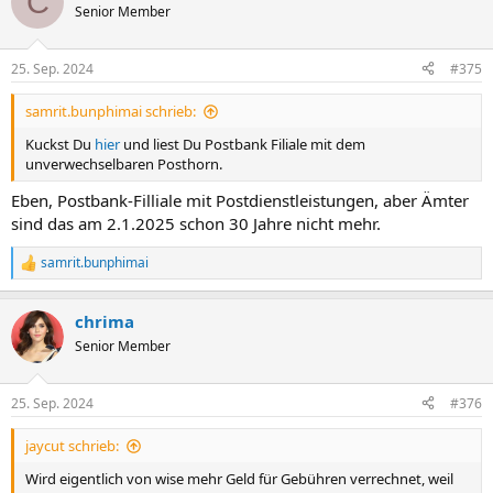
C
Senior Member
25. Sep. 2024
#375
samrit.bunphimai schrieb:
Kuckst Du
hier
und liest Du Postbank Filiale mit dem
unverwechselbaren Posthorn.
Eben, Postbank-Filliale mit Postdienstleistungen, aber Ämter
sind das am 2.1.2025 schon 30 Jahre nicht mehr.
samrit.bunphimai
R
e
a
chrima
k
t
Senior Member
i
o
n
25. Sep. 2024
#376
e
n
jaycut schrieb:
:
Wird eigentlich von wise mehr Geld für Gebühren verrechnet, weil