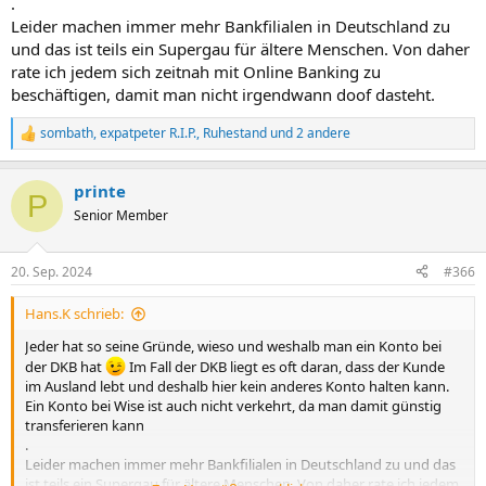
.
Leider machen immer mehr Bankfilialen in Deutschland zu
und das ist teils ein Supergau für ältere Menschen. Von daher
rate ich jedem sich zeitnah mit Online Banking zu
beschäftigen, damit man nicht irgendwann doof dasteht.
sombath
,
expatpeter R.I.P.
,
Ruhestand
und 2 andere
R
e
a
printe
k
P
t
Senior Member
i
o
n
20. Sep. 2024
#366
e
n
Hans.K schrieb:
:
Jeder hat so seine Gründe, wieso und weshalb man ein Konto bei
der DKB hat
Im Fall der DKB liegt es oft daran, dass der Kunde
im Ausland lebt und deshalb hier kein anderes Konto halten kann.
Ein Konto bei Wise ist auch nicht verkehrt, da man damit günstig
transferieren kann
.
Leider machen immer mehr Bankfilialen in Deutschland zu und das
ist teils ein Supergau für ältere Menschen. Von daher rate ich jedem