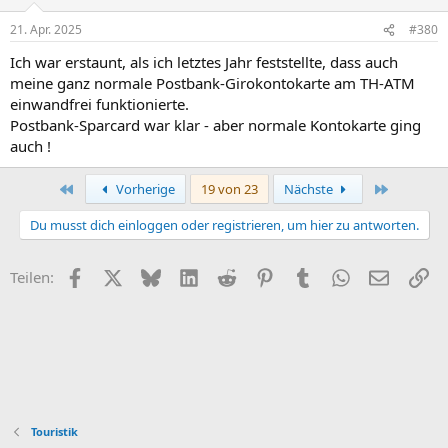
21. Apr. 2025
#380
Ich war erstaunt, als ich letztes Jahr feststellte, dass auch
meine ganz normale Postbank-Girokontokarte am TH-ATM
einwandfrei funktionierte.
Postbank-Sparcard war klar - aber normale Kontokarte ging
auch !
Erste
Letzte
Vorherige
19 von 23
Nächste
Du musst dich einloggen oder registrieren, um hier zu antworten.
Facebook
X (Twitter)
Bluesky
LinkedIn
Reddit
Pinterest
Tumblr
WhatsApp
E-Mail
Li
Teilen:
Touristik