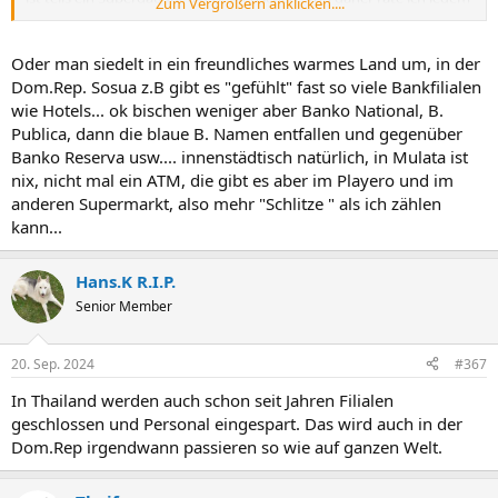
Zum Vergrößern anklicken....
sich zeitnah mit Online Banking zu beschäftigen, damit man nicht
irgendwann doof dasteht.
Oder man siedelt in ein freundliches warmes Land um, in der
Dom.Rep. Sosua z.B gibt es "gefühlt" fast so viele Bankfilialen
wie Hotels... ok bischen weniger aber Banko National, B.
Publica, dann die blaue B. Namen entfallen und gegenüber
Banko Reserva usw.... innenstädtisch natürlich, in Mulata ist
nix, nicht mal ein ATM, die gibt es aber im Playero und im
anderen Supermarkt, also mehr "Schlitze " als ich zählen
kann...
Hans.K R.I.P.
Senior Member
20. Sep. 2024
#367
In Thailand werden auch schon seit Jahren Filialen
geschlossen und Personal eingespart. Das wird auch in der
Dom.Rep irgendwann passieren so wie auf ganzen Welt.