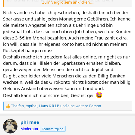
deine Grenzen kommen und Hilfe, oder Unterstützung von
Zum Vergrößern anklicken....
anderen brauchen.
Nichts anderes habe ich geschrieben, deshalb bin ich bei der
Sparkasse und zahle jeden Monat gerne Gebühren. Ich kenne
die meisten Angestellten schon als Lehrlinge und bin
jedesmal froh, dass sie noch ihren Job haben, weil die Kunden
diese 3-5€ im Monat bezahlen. Auch meine Frau zahlt extra,
ich will, dass sie ihr eigenes Konto hat und nicht an meinem
Rockzipfel hängen muss.
Deshalb mache ich trotzdem fast alles online, mir geht es nur
darum, dass die Filialen der Sparkassen erhalten bleiben,
gerade wegen den Menschen die nicht so digital sind.
Es gibt aber leider viele Menschen die zu den Billig-Banken
wechseln, weil da das Girokonto nichts kostet oder man billig
Geld ins Ausland überweisen kann und und und.
Deshalb kann ich nur schreiben, Geiz ist geil
Thaifan
,
topthai
,
Hans.K R.I.P.
und eine weitere Person
R
e
a
phi mee
k
t
Moderator
Teammitglied
i