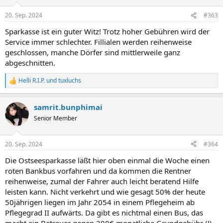
o
n
20. Sep. 2024
#363
e
n
Sparkasse ist ein guter Witz! Trotz hoher Gebühren wird der
:
Service immer schlechter. Fillialen werden reihenweise
geschlossen, manche Dörfer sind mittlerweile ganz
abgeschnitten.
Helli R.I.P.
und
tuxluchs
R
e
a
samrit.bunphimai
k
t
Senior Member
i
o
n
20. Sep. 2024
#364
e
n
Die Ostseesparkasse läßt hier oben einmal die Woche einen
:
roten Bankbus vorfahren und da kommen die Rentner
reihenweise, zumal der Fahrer auch leicht beratend Hilfe
leisten kann. Nicht verkehrt und wie gesagt 50% der heute
50jährigen liegen im Jahr 2054 in einem Pflegeheim ab
Pflegegrad II aufwärts. Da gibt es nichtmal einen Bus, das
macht ein Betreuer gegen 300€ monatliche Grundgebühr (!)