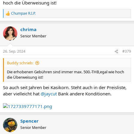
hoch die Überweisung ist!
Chumpae R.I.P.
R
e
a
chrima
k
t
Senior Member
i
o
n
26. Sep. 2024
#379
e
n
Buddy schrieb:
:
Die erhobenen Gebühren sind immer max. 500.-THB,egal wie hoch
die Überweisung ist!
So auch seit Jahren bei Kasikorn. Steht auch in der Preisliste,
aber vielleicht hat
@jaycut
Bank andere Konditionen.
Spencer
Senior Member