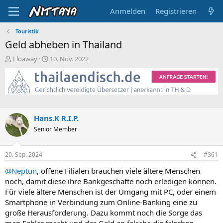
Anmelden
Registrieren
Touristik
Geld abheben in Thailand
E
E
Floaway
10. Nov. 2022
r
r
s
s
t
t
e
e
l
l
l
l
Hans.K R.I.P.
e
t
Senior Member
r
a
m
20. Sep. 2024
#361
@Neptun
, offene Filialen brauchen viele ältere Menschen
noch, damit diese ihre Bankgeschäfte noch erledigen können.
Für viele ältere Menschen ist der Umgang mit PC, oder einem
Smartphone in Verbindung zum Online-Banking eine zu
große Herausforderung. Dazu kommt noch die Sorge das