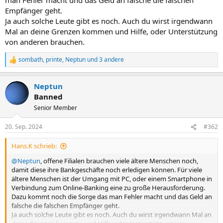
man Fehler macht und das Geld an falsche die falschen
Empfänger geht.
Ja auch solche Leute gibt es noch. Auch du wirst irgendwann
Mal an deine Grenzen kommen und Hilfe, oder Unterstützung
von anderen brauchen.
sombath
,
printe
,
Neptun
und 3 andere
R
e
a
Neptun
k
t
Banned
i
Senior Member
o
n
e
20. Sep. 2024
#362
n
:
Hans.K schrieb:
@Neptun
, offene Filialen brauchen viele ältere Menschen noch,
damit diese ihre Bankgeschäfte noch erledigen können. Für viele
ältere Menschen ist der Umgang mit PC, oder einem Smartphone in
Verbindung zum Online-Banking eine zu große Herausforderung.
Dazu kommt noch die Sorge das man Fehler macht und das Geld an
falsche die falschen Empfänger geht.
Ja auch solche Leute gibt es noch. Auch du wirst irgendwann Mal an