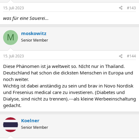
o
n
15. Juli 2023
#143
e
n
was für eine Sauerei...
:
moskowitz
M
Senior Member
15. Juli 2023
#144
Diese Phänomen ist ja weltweit so. NIcht nur in Thailand.
Deutschland hat schon die dicksten Menschen in Europa und
noch weiter.
Wichtig ist dabei anständig zu sein und brav in Novo Nordisk
und Fresenius medical care zu investieren. (Diabetes und
Dialyse, sind nicht zu trennen).---als kleine Werbeeinschaltung
gedacht.
Koelner
Senior Member