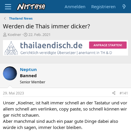
Anmelden
Registrieren
Thailand News
Werden die Thais immer dicker?
E
E
Koelner
22. Feb. 2021
r
r
s
s
t
t
e
e
l
l
l
l
Neptun
e
t
Banned
r
a
m
Senior Member
29. Mai 2023
#141
Unser „Koelner„ ist halt immer schnell an der Tastatur und vor
allem schnell am verlinken, copy paste, so schnell können wir
gar nicht schauen.
Aber manchmal sind auch ein paar gute Dinge dabei also
würde ich sagen, immer locker bleiben.