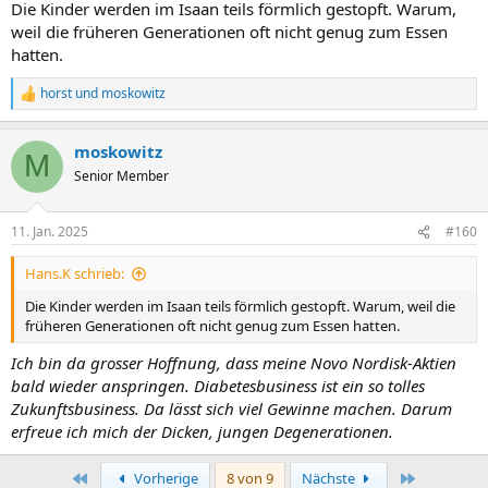
Die Kinder werden im Isaan teils förmlich gestopft. Warum,
weil die früheren Generationen oft nicht genug zum Essen
hatten.
horst
und
moskowitz
R
e
a
moskowitz
k
M
t
Senior Member
i
o
n
11. Jan. 2025
#160
e
n
Hans.K schrieb:
:
Die Kinder werden im Isaan teils förmlich gestopft. Warum, weil die
früheren Generationen oft nicht genug zum Essen hatten.
Ich bin da grosser Hoffnung, dass meine Novo Nordisk-Aktien
bald wieder anspringen. Diabetesbusiness ist ein so tolles
Zukunftsbusiness. Da lässt sich viel Gewinne machen. Darum
erfreue ich mich der Dicken, jungen Degenerationen.
Erste
Letzte
Vorherige
8 von 9
Nächste