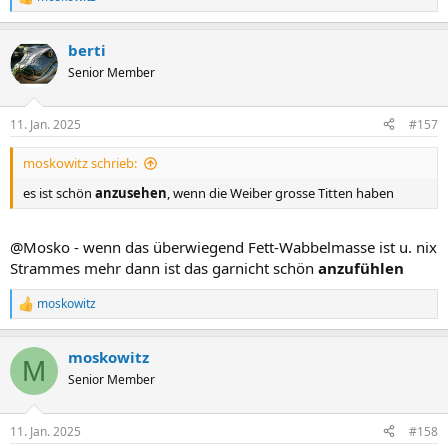
R
e
a
berti
k
t
Senior Member
i
o
n
11. Jan. 2025
#157
e
n
moskowitz schrieb:
:
es ist schön
anzusehen
, wenn die Weiber grosse Titten haben
@Mosko - wenn das überwiegend Fett-Wabbelmasse ist u. nix
Strammes mehr dann ist das garnicht schön
anzufühlen
moskowitz
R
e
a
moskowitz
k
M
t
Senior Member
i
o
n
11. Jan. 2025
#158
e