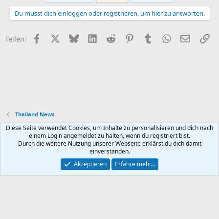
Du musst dich einloggen oder registrieren, um hier zu antworten.
Facebook
X (Twitter)
Bluesky
LinkedIn
Reddit
Pinterest
Tumblr
WhatsApp
E-Mail
Li
Teilen:
Thailand News
Diese Seite verwendet Cookies, um Inhalte zu personalisieren und dich nach
Default style
Deutsch (Du)
einem Login angemeldet zu halten, wenn du registriert bist.
Durch die weitere Nutzung unserer Webseite erklärst du dich damit
Nutzungsbedingungen
Datenschutz
Hilfe und Impressum
R
einverstanden.
S
S
Akzeptieren
Erfahre mehr…
®
Community platform by XenForo
© 2010-2026 XenForo Ltd.