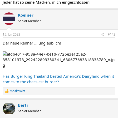
Jeder hat so seine Macken, mich eingeschlossen.
Koelner
Senior Member
15. Juli 2023
#142
Der neue Renner ... unglaublich!
Has Burger King Thailand bested America's Dairyland when it
comes to the cheesiest burger?
moskowitz
R
e
a
berti
k
t
Senior Member
i