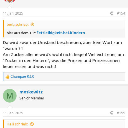
11. Jan. 2025
#154
berti schrieb:
hier aus dem TIP:
Fettleibigkeit-bei-Kindern
Da wird zwar der Umstand beschrieben, aber kein Wort zum
"warum?"!
Am Zucker alleine wird's wohl nicht liegen! Vielleicht eher, am
"Zucker in den Hintern", was die Prinzen und Prinzessinnen
lieber essen und was nicht!
Chumpae R.I.P.
R
e
a
moskowitz
k
M
t
Senior Member
i
o
n
11. Jan. 2025
#155
e
n
Helli schrieb:
: