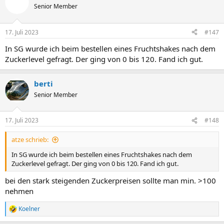
t
Senior Member
i
o
n
17. Juli 2023
#147
e
n
In SG wurde ich beim bestellen eines Fruchtshakes nach dem
:
Zuckerlevel gefragt. Der ging von 0 bis 120. Fand ich gut.
berti
Senior Member
17. Juli 2023
#148
atze schrieb:
In SG wurde ich beim bestellen eines Fruchtshakes nach dem
Zuckerlevel gefragt. Der ging von 0 bis 120. Fand ich gut.
bei den stark steigenden Zuckerpreisen sollte man min. >100
nehmen
Koelner
R
e