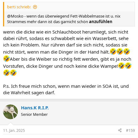
n
berti schrieb:
:
@Mosko - wenn das überwiegend Fett-Wabbelmasse ist u. nix
Strammes mehr dann ist das garnicht schön
anzufühlen
wenn die dicke wie ein Schlauchboot herumliegt, sich nicht
dabei rührt, sodass es schwabbelt wie ein Wasserbett, sehe
ich kein Problem. Nur rühren darf sie sich nicht, sodass sie
nicht stört, wenn man die Dinger in der Hand hält.
Aber bis die Weiber so richtig fett werden, gibt es ja noch
Vorstufen, dicke Dinger und noch keine dicke Wampe!
P.s. Ich freue mich schon, wenn man wieder in SOA ist, und
die Wahrheit sagen darf.
Hans.K R.I.P.
Senior Member
11. Jan. 2025
#159