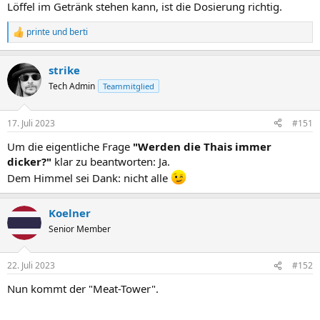
Löffel im Getränk stehen kann, ist die Dosierung richtig.
printe
und
berti
R
e
a
strike
k
t
Tech Admin
Teammitglied
i
o
n
17. Juli 2023
#151
e
n
Um die eigentliche Frage
"
W
erden die Thais immer
:
dicker?"
klar zu beantworten: Ja.
Dem Himmel sei Dank: nicht alle
Koelner
Senior Member
22. Juli 2023
#152
Nun kommt der "Meat-Tower".