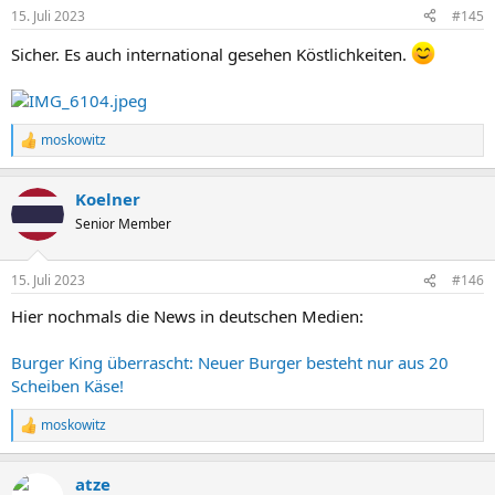
15. Juli 2023
#145
Sicher. Es auch international gesehen Köstlichkeiten.
moskowitz
R
e
a
Koelner
k
t
Senior Member
i
o
n
15. Juli 2023
#146
e
n
Hier nochmals die News in deutschen Medien:
:
Burger King überrascht: Neuer Burger besteht nur aus 20
Scheiben Käse!
moskowitz
R
e
a
atze
k