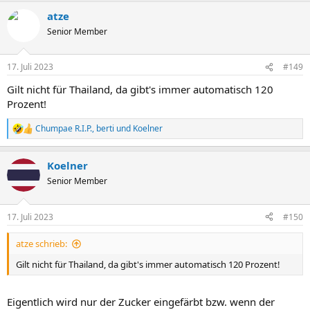
a
atze
k
t
Senior Member
i
o
n
17. Juli 2023
#149
e
n
Gilt nicht für Thailand, da gibt's immer automatisch 120
:
Prozent!
Chumpae R.I.P.
,
berti
und
Koelner
R
e
a
Koelner
k
t
Senior Member
i
o
n
17. Juli 2023
#150
e
n
atze schrieb:
:
Gilt nicht für Thailand, da gibt's immer automatisch 120 Prozent!
Eigentlich wird nur der Zucker eingefärbt bzw. wenn der