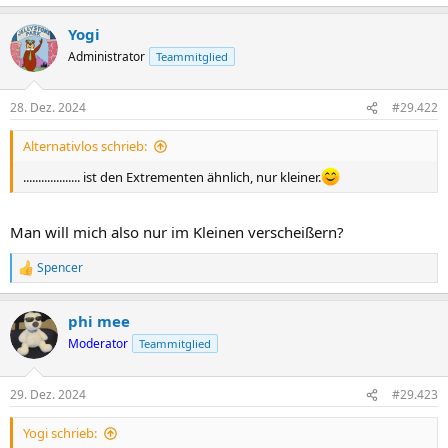
Yogi
Administrator
Teammitglied
28. Dez. 2024
#29.422
Alternativlos schrieb:
................... ist den Extrementen ähnlich, nur kleiner.
Man will mich also nur im Kleinen verscheißern?
Spencer
R
e
a
phi mee
k
t
Moderator
Teammitglied
i
o
n
29. Dez. 2024
#29.423
e
n
Yogi schrieb:
: