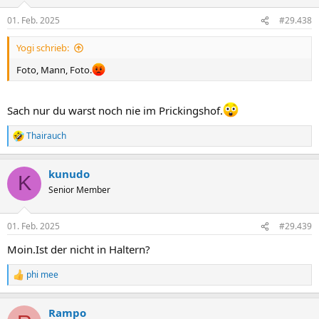
01. Feb. 2025
#29.438
Yogi schrieb:
Foto, Mann, Foto.
Sach nur du warst noch nie im Prickingshof.
Thairauch
R
e
a
kunudo
k
K
t
Senior Member
i
o
n
01. Feb. 2025
#29.439
e
n
Moin.Ist der nicht in Haltern?
:
phi mee
R
e
a
Rampo
k