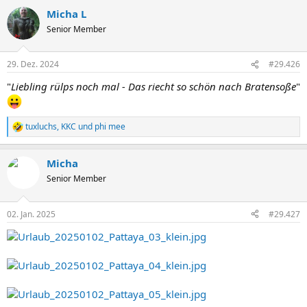
a
Micha L
k
t
Senior Member
i
o
n
29. Dez. 2024
#29.426
e
n
"
Liebling rülps noch mal - Das riecht so schön nach Bratensoße
"
:
tuxluchs
,
KKC
und
phi mee
R
e
a
Micha
k
t
Senior Member
i
o
n
02. Jan. 2025
#29.427
e
n
: