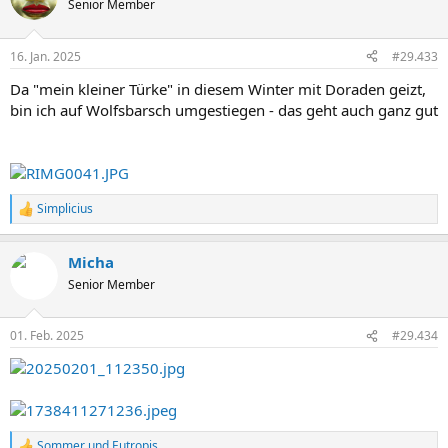
Senior Member
i
o
n
16. Jan. 2025
#29.433
e
n
Da "mein kleiner Türke" in diesem Winter mit Doraden geizt,
:
bin ich auf Wolfsbarsch umgestiegen - das geht auch ganz gut
Simplicius
R
e
a
Micha
k
t
Senior Member
i
o
n
01. Feb. 2025
#29.434
e
n
:
Sommer
und
Eutropis